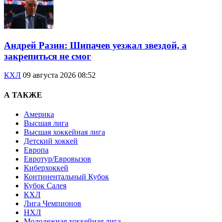
Андрей Разин: Шипачев уезжал звездой, а
закрепиться не смог
КХЛ
09 августа 2026 08:52
А ТАКЖЕ
Америка
Высшая лига
Высшая хоккейная лига
Детский хоккей
Европа
Евротур/Евровызов
Киберхоккей
Континентальный Кубок
Кубок Салея
КХЛ
Лига Чемпионов
НХЛ
Молодежная хоккейная лига