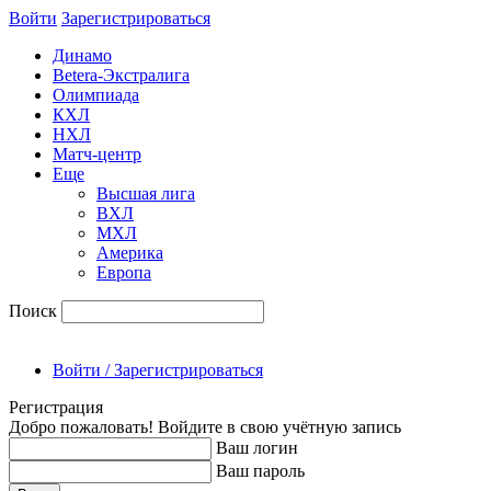
Войти
Зарегиcтрироваться
Динамо
Betera-Экстралига
Олимпиада
КХЛ
НХЛ
Матч-центр
Еще
Высшая лига
ВХЛ
МХЛ
Америка
Европа
Поиск
Войти / Зарегистрироваться
Регистрация
Добро пожаловать! Войдите в свою учётную запись
Ваш логин
Ваш пароль