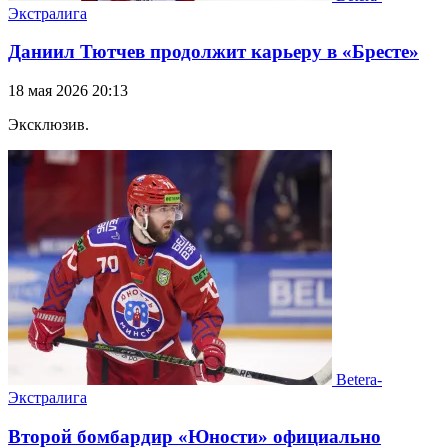
Экстралига
Даниил Тютчев продолжит карьеру в «Бресте»
18 мая 2026 20:13
Эксклюзив.
Betera-
Экстралига
Второй бомбардир «Юности» официально