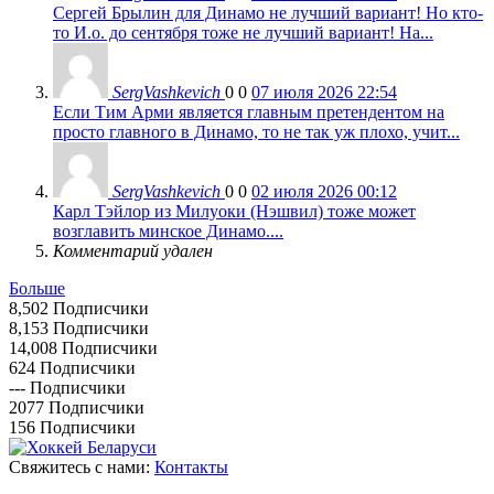
Сергей Брылин для Динамо не лучший вариант! Но кто-
то И.о. до сентября тоже не лучший вариант! На...
SergVashkevich
0
0
07 июля 2026 22:54
Если Тим Арми является главным претендентом на
просто главного в Динамо, то не так уж плохо, учит...
SergVashkevich
0
0
02 июля 2026 00:12
Карл Тэйлор из Милуоки (Нэшвил) тоже может
возглавить минское Динамо....
Комментарий удален
Больше
8,502
Подписчики
8,153
Подписчики
14,008
Подписчики
624
Подписчики
---
Подписчики
2077
Подписчики
156
Подписчики
Свяжитесь с нами:
Контакты