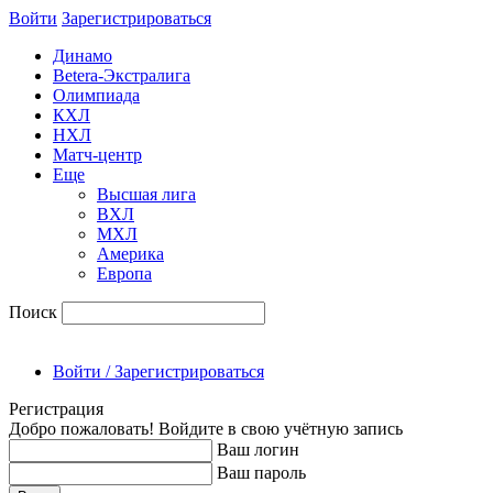
Войти
Зарегиcтрироваться
Динамо
Betera-Экстралига
Олимпиада
КХЛ
НХЛ
Матч-центр
Еще
Высшая лига
ВХЛ
МХЛ
Америка
Европа
Поиск
Войти / Зарегистрироваться
Регистрация
Добро пожаловать! Войдите в свою учётную запись
Ваш логин
Ваш пароль