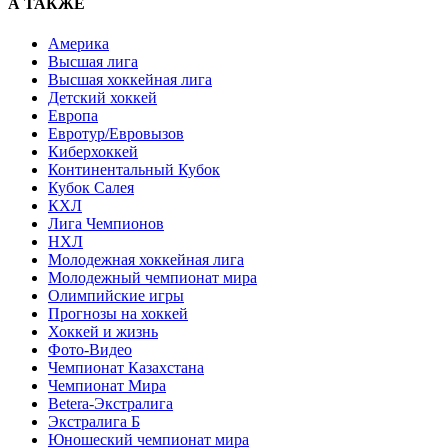
А ТАКЖЕ
Америка
Высшая лига
Высшая хоккейная лига
Детский хоккей
Европа
Евротур/Евровызов
Киберхоккей
Континентальный Кубок
Кубок Салея
КХЛ
Лига Чемпионов
НХЛ
Молодежная хоккейная лига
Молодежный чемпионат мира
Олимпийские игры
Прогнозы на хоккей
Хоккей и жизнь
Фото-Видео
Чемпионат Казахстана
Чемпионат Мира
Betera-Экстралига
Экстралига Б
Юношеский чемпионат мира