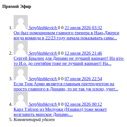
Прямой Эфир
SergVashkevich
0
0
21 июля 2026 03:32
Он был помощником главного тренера в Нью-Джерси
когда команда в 22/23 году начала показывать самы...
SergVashkevich
0
0
12 июля 2026 21:46
Сергей Брылин для Динамо не лучший вариант! Но кто-
то И.о. до сентября тоже не лучший вариант! На...
SergVashkevich
0
0
07 июля 2026 22:54
Если Тим Арми является главным претендентом на
просто главного в Динамо, то не так уж плохо, учит...
SergVashkevich
0
0
02 июля 2026 00:12
Карл Тэйлор из Милуоки (Нэшвил) тоже может
возглавить минское Динамо....
Комментарий удален