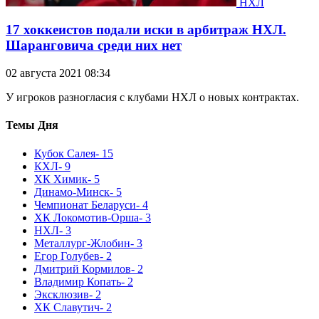
НХЛ
17 хоккеистов подали иски в арбитраж НХЛ.
Шаранговича среди них нет
02 августа 2021 08:34
У игроков разногласия с клубами НХЛ о новых контрактах.
Темы Дня
Кубок Салея
- 15
КХЛ
- 9
ХК Химик
- 5
Динамо-Минск
- 5
Чемпионат Беларуси
- 4
ХК Локомотив-Орша
- 3
НХЛ
- 3
Металлург-Жлобин
- 3
Егор Голубев
- 2
Дмитрий Кормилов
- 2
Владимир Копать
- 2
Эксклюзив
- 2
ХК Славутич
- 2