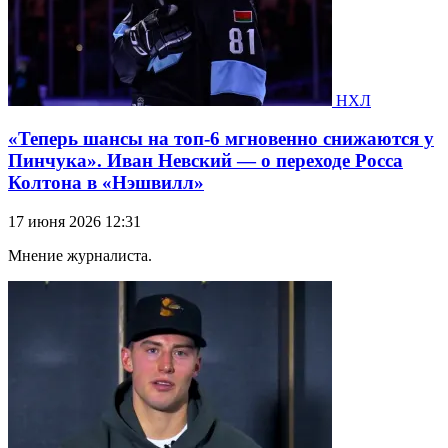
НХЛ
«Теперь шансы на топ-6 мгновенно снижаются у
Пинчука». Иван Невский — о переходе Росса
Колтона в «Нэшвилл»
17 июня 2026 12:31
Мнение журналиста.