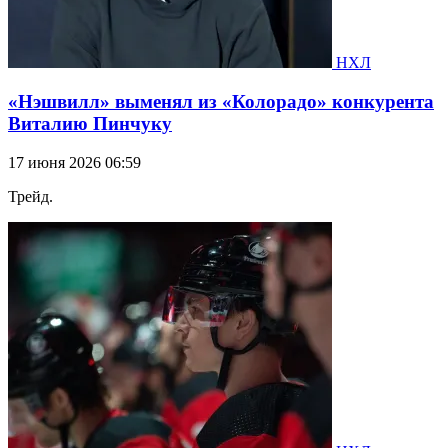
НХЛ
«Нэшвилл» выменял из «Колорадо» конкурента
Виталию Пинчуку
17 июня 2026 06:59
Трейд.