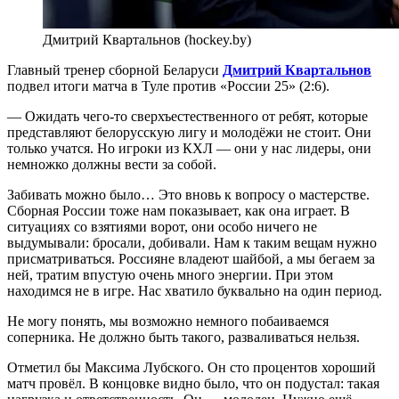
Дмитрий Квартальнов (hockey.by)
Главный тренер сборной Беларуси
Дмитрий Квартальнов
подвел итоги матча в Туле против «России 25» (2:6).
— Ожидать чего-то сверхъестественного от ребят, которые
представляют белорусскую лигу и молодёжи не стоит. Они
только учатся. Но игроки из КХЛ — они у нас лидеры, они
немножко должны вести за собой.
Забивать можно было… Это вновь к вопросу о мастерстве.
Сборная России тоже нам показывает, как она играет. В
ситуациях со взятиями ворот, они особо ничего не
выдумывали: бросали, добивали. Нам к таким вещам нужно
присматриваться. Россияне владеют шайбой, а мы бегаем за
ней, тратим впустую очень много энергии. При этом
находимся не в игре. Нас хватило буквально на один период.
Не могу понять, мы возможно немного побаиваемся
соперника. Не должно быть такого, разваливаться нельзя.
Отметил бы Максима Лубского. Он сто процентов хороший
матч провёл. В концовке видно было, что он подустал: такая