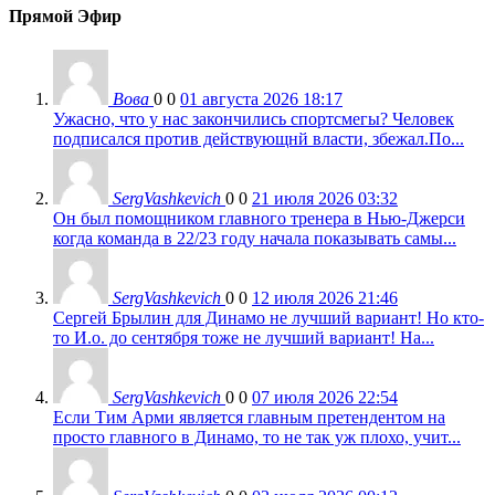
Прямой Эфир
Вова
0
0
01 августа 2026 18:17
Ужасно, что у нас закончились спортсмегы? Человек
подписался против действующнй власти, збежал.По...
SergVashkevich
0
0
21 июля 2026 03:32
Он был помощником главного тренера в Нью-Джерси
когда команда в 22/23 году начала показывать самы...
SergVashkevich
0
0
12 июля 2026 21:46
Сергей Брылин для Динамо не лучший вариант! Но кто-
то И.о. до сентября тоже не лучший вариант! На...
SergVashkevich
0
0
07 июля 2026 22:54
Если Тим Арми является главным претендентом на
просто главного в Динамо, то не так уж плохо, учит...