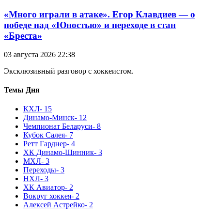
«Много играли в атаке». Егор Клавдиев — о
победе над «Юностью» и переходе в стан
«Бреста»
03 августа 2026 22:38
Эксклюзивный разговор с хоккеистом.
Темы Дня
КХЛ
- 15
Динамо-Минск
- 12
Чемпионат Беларуси
- 8
Кубок Салея
- 7
Ретт Гарднер
- 4
ХК Динамо-Шинник
- 3
МХЛ
- 3
Переходы
- 3
НХЛ
- 3
ХК Авиатор
- 2
Вокруг хоккея
- 2
Алексей Астрейко
- 2