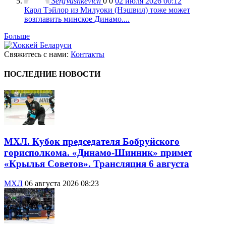
SergVashkevich
0
0
02 июля 2026 00:12
Карл Тэйлор из Милуоки (Нэшвил) тоже может
возглавить минское Динамо....
Больше
Свяжитесь с нами:
Контакты
ПОСЛЕДНИЕ НОВОСТИ
МХЛ. Кубок председателя Бобруйского
горисполкома. «Динамо-Шинник» примет
«Крылья Советов». Трансляция 6 августа
МХЛ
06 августа 2026 08:23