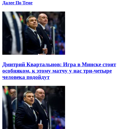
Далее По Теме
Дмитрий Квартальнов: Игра в Минске стоит
особняком, к этому матчу у нас три-четыре
человека подойдут