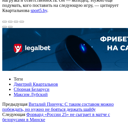
нагрузка и ответственность. Он — молодец. Нужно ещё
подумать, кого поставить на следующую игру, — цитирует
Квартальнова
sport5.by
.
Теги
Дмитрий Квартальнов
Сборная Беларуси
Максим Лубский
Предыдущая
Виталий Пинчук: С таким составом можно
побеждать, но нужно не бояться держать шайбу
Следующая
Форвард «России 25» не сыграет в матче с
белорусами в Минске