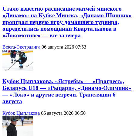
Стало известно расписание матчей минского
«Динамо» на Кубке Минска, «Динамо-Шинник»
проиграл первую игру домашнего турнира,
определились помощники Квартальнова в
«Локомотиве» — все за вчера
Betera-Экстралига
06 августа 2026 07:53
Кубок Цыплакова. «Ястребы» — «Прогресс»,
Беларусь U18 — «Рыцари», «Динамо-Олимпик»
— «Локо» и другие встречи. Трансляции 6
августа
Кубок Цыплакова
06 августа 2026 06:50