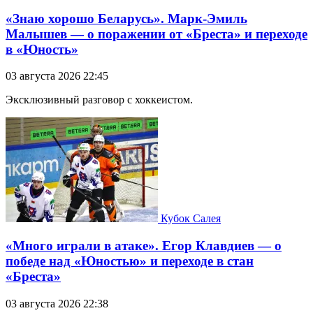
«Знаю хорошо Беларусь». Марк-Эмиль
Малышев — о поражении от «Бреста» и переходе
в «Юность»
03 августа 2026 22:45
Эксклюзивный разговор с хоккеистом.
Кубок Салея
«Много играли в атаке». Егор Клавдиев — о
победе над «Юностью» и переходе в стан
«Бреста»
03 августа 2026 22:38