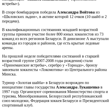
ястребы»).
В споре бомбардиров победила
Александра Войтова
из
«Шкловских льдин», в активе которой 12 очков (10 шайб и 2
передачи).
В квалификационных состязаниях младшей возрастной
группы приняли участие более 800 юных хоккеистов из 73
команд из всех регионов Беларуси. В дивизионе А выступали
команды из городов и районов, где есть крытые ледовые
арены.
На прошлой неделе победителями состязаний в старшей
возрастной группе (2007-2008 годы рождения) стали
«Принеманские ястребы», серебро у «Торнадо», бронзу
завоевали хоккеисты «Локомотива» из Центрального района
Минска.
Турнир «Золотая шайба» в Беларуси возрожден по
инициативе главы государства
Александра Лукашенко
в
1997 году. Организуют соревнования Министерство спорта и
туризма, Минобразования, Белорусский республиканский
союз молодежи, Федерация хоккея Беларуси и Президентский
спортивный клуб.