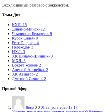
Эксклюзивный разговор с хоккеистом.
Темы Дня
КХЛ
- 15
Динамо-Минск
- 12
Чемпионат Беларуси
- 9
Кубок Салея
- 8
Ретт Гарднер
- 4
Переходы
- 3
НХЛ
- 3
ХК Динамо-Шинник
- 3
МХЛ
- 3
Вокруг хоккея
- 2
Алексей Астрейко
- 2
ХК Авиатор
- 2
Дмитрий Саяпин
- 2
Прямой Эфир
Вова
0
0
01 августа 2026 18:17
Ужасно, что у нас закончились спортсмегы? Человек