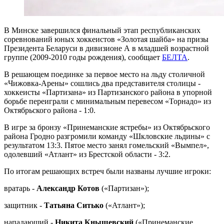
В Минске завершился финальный этап республиканских
соревнований юных хоккеистов «Золотая шайба» на призы
Президента Беларуси в дивизионе А в младшей возрастной
группе (2009-2010 годы рождения), сообщает
БЕЛТА
.
В решающем поединке за первое место на льду столичной
«Чижовка-Арены» сошлись два представителя столицы -
хоккеисты «Партизана» из Партизанского района в упорной
борьбе переиграли с минимальным перевесом «Торнадо» из
Октябрьского района - 1:0.
В игре за бронзу «Принеманские ястребы» из Октябрьского
района Гродно разгромили команду «Шкловские льдины» с
результатом 13:3. Пятое место занял гомельский «Вымпел»,
одолевший «Атлант» из Брестской области - 3:2.
По итогам решающих встреч были названы лучшие игроки:
вратарь -
Александр Котов
(«Партизан»);
защитник -
Татьяна Ситько
(«Атлант»);
нападающий -
Никита Кнышевский
(«Принеманские