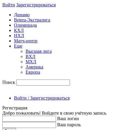
Войти
Зарегиcтрироваться
Динамо
Betera-Экстралига
Олимпиада
КХЛ
НХЛ
Матч-центр
Еще
Высшая лига
ВХЛ
МХЛ
Америка
Европа
Поиск
Войти / Зарегистрироваться
Регистрация
Добро пожаловать! Войдите в свою учётную запись
Ваш логин
Ваш пароль