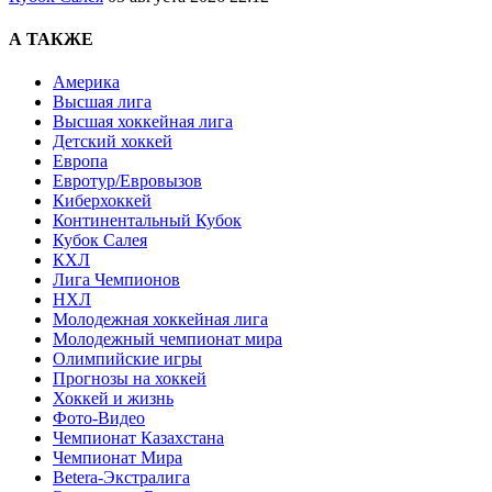
А ТАКЖЕ
Америка
Высшая лига
Высшая хоккейная лига
Детский хоккей
Европа
Евротур/Евровызов
Киберхоккей
Континентальный Кубок
Кубок Салея
КХЛ
Лига Чемпионов
НХЛ
Молодежная хоккейная лига
Молодежный чемпионат мира
Олимпийские игры
Прогнозы на хоккей
Хоккей и жизнь
Фото-Видео
Чемпионат Казахстана
Чемпионат Мира
Betera-Экстралига