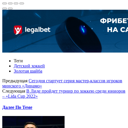
Теги
Детский хоккей
Золотая шайба
Предыдущая
Сегодня стартует серия мастер-классов игроков
минского «Динамо»
Следующая
В Лиде пройдет турнир по хоккею среди юниоров
– «Lida Cup 2022»
Далее По Теме