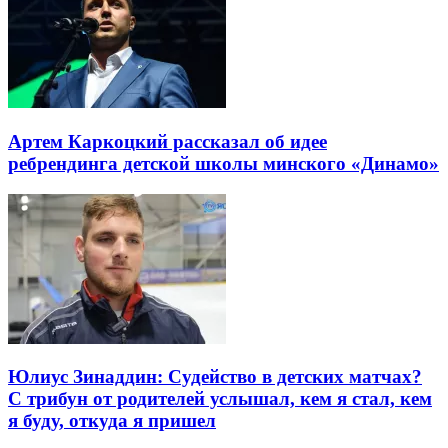
Артем Каркоцкий рассказал об идее
ребрендинга детской школы минского «Динамо»
Юлиус Зинаддин: Судейство в детских матчах?
С трибун от родителей услышал, кем я стал, кем
я буду, откуда я пришел