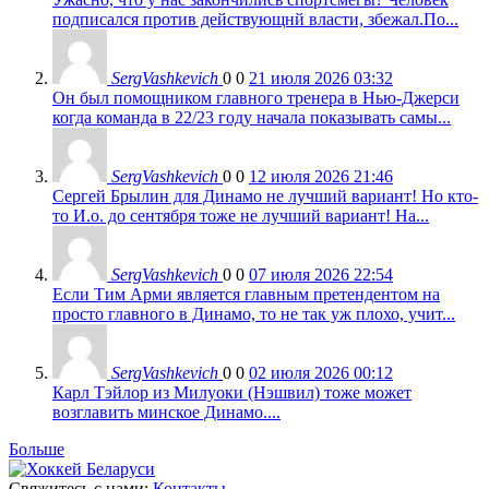
подписался против действующнй власти, збежал.По...
SergVashkevich
0
0
21 июля 2026 03:32
Он был помощником главного тренера в Нью-Джерси
когда команда в 22/23 году начала показывать самы...
SergVashkevich
0
0
12 июля 2026 21:46
Сергей Брылин для Динамо не лучший вариант! Но кто-
то И.о. до сентября тоже не лучший вариант! На...
SergVashkevich
0
0
07 июля 2026 22:54
Если Тим Арми является главным претендентом на
просто главного в Динамо, то не так уж плохо, учит...
SergVashkevich
0
0
02 июля 2026 00:12
Карл Тэйлор из Милуоки (Нэшвил) тоже может
возглавить минское Динамо....
Больше
Свяжитесь с нами:
Контакты