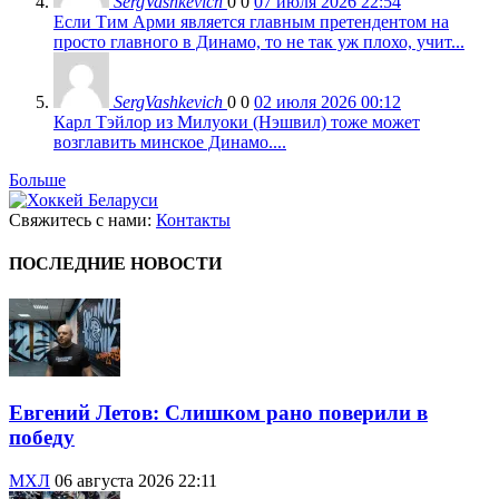
SergVashkevich
0
0
07 июля 2026 22:54
Если Тим Арми является главным претендентом на
просто главного в Динамо, то не так уж плохо, учит...
SergVashkevich
0
0
02 июля 2026 00:12
Карл Тэйлор из Милуоки (Нэшвил) тоже может
возглавить минское Динамо....
Больше
Свяжитесь с нами:
Контакты
ПОСЛЕДНИЕ НОВОСТИ
Евгений Летов: Слишком рано поверили в
победу
МХЛ
06 августа 2026 22:11