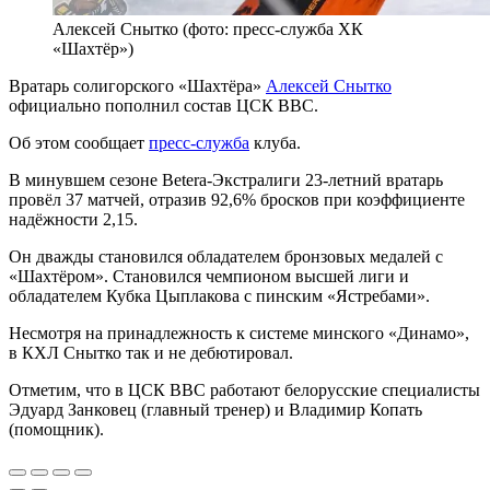
Алексей Снытко (фото: пресс-служба ХК
«Шахтёр»)
Вратарь солигорского «Шахтёра»
Алексей Снытко
официально пополнил состав ЦСК ВВС.
Об этом сообщает
пресс-служба
клуба.
В минувшем сезоне Betera-Экстралиги 23-летний вратарь
провёл 37 матчей, отразив 92,6% бросков при коэффициенте
надёжности 2,15.
Он дважды становился обладателем бронзовых медалей с
«Шахтёром». Становился чемпионом высшей лиги и
обладателем Кубка Цыплакова с пинским «Ястребами».
Несмотря на принадлежность к системе минского «Динамо»,
в КХЛ Снытко так и не дебютировал.
Отметим, что в ЦСК ВВС работают белорусские специалисты
Эдуард Занковец (главный тренер) и Владимир Копать
(помощник).