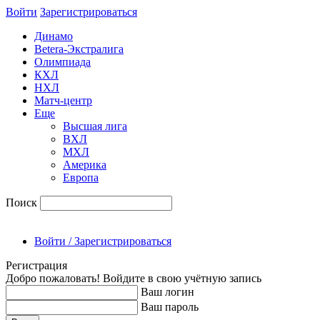
Войти
Зарегиcтрироваться
Динамо
Betera-Экстралига
Олимпиада
КХЛ
НХЛ
Матч-центр
Еще
Высшая лига
ВХЛ
МХЛ
Америка
Европа
Поиск
Войти / Зарегистрироваться
Регистрация
Добро пожаловать! Войдите в свою учётную запись
Ваш логин
Ваш пароль