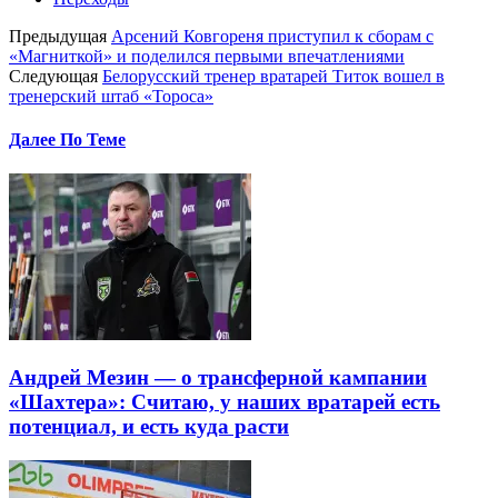
Предыдущая
Арсений Ковгореня приступил к сборам с
«Магниткой» и поделился первыми впечатлениями
Следующая
Белорусский тренер вратарей Титок вошел в
тренерский штаб «Тороса»
Далее По Теме
Андрей Мезин — о трансферной кампании
«Шахтера»: Считаю, у наших вратарей есть
потенциал, и есть куда расти