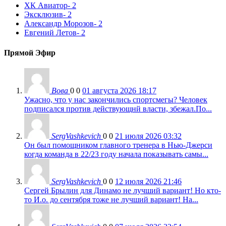
ХК Авиатор
- 2
Эксклюзив
- 2
Александр Морозов
- 2
Евгений Летов
- 2
Прямой Эфир
Вова
0
0
01 августа 2026 18:17
Ужасно, что у нас закончились спортсмегы? Человек
подписался против действующнй власти, збежал.По...
SergVashkevich
0
0
21 июля 2026 03:32
Он был помощником главного тренера в Нью-Джерси
когда команда в 22/23 году начала показывать самы...
SergVashkevich
0
0
12 июля 2026 21:46
Сергей Брылин для Динамо не лучший вариант! Но кто-
то И.о. до сентября тоже не лучший вариант! На...