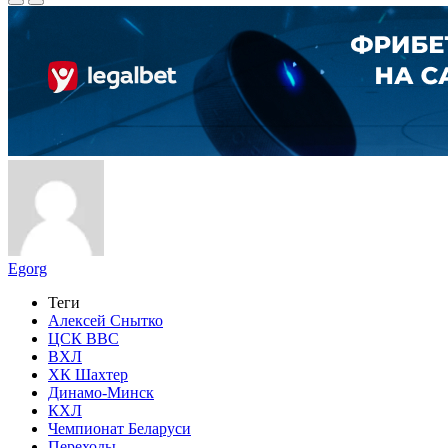
Egorg
Теги
Алексей Снытко
ЦСК ВВС
ВХЛ
ХК Шахтер
Динамо-Минск
КХЛ
Чемпионат Беларуси
Переходы