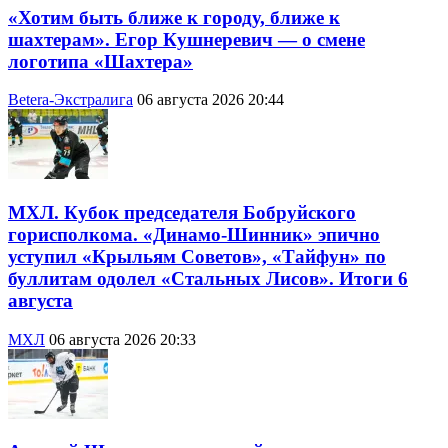
«Хотим быть ближе к городу, ближе к
шахтерам». Егор Кушнеревич — о смене
логотипа «Шахтера»
Betera-Экстралига
06 августа 2026 20:44
МХЛ. Кубок председателя Бобруйского
горисполкома. «Динамо-Шинник» эпично
уступил «Крыльям Советов», «Тайфун» по
буллитам одолел «Стальных Лисов». Итоги 6
августа
МХЛ
06 августа 2026 20:33