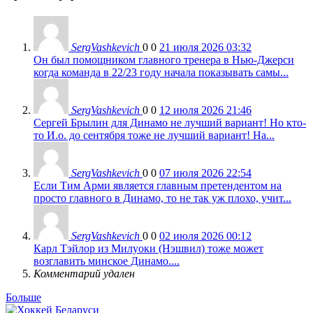
SergVashkevich
0
0
21 июля 2026 03:32
Он был помощником главного тренера в Нью-Джерси
когда команда в 22/23 году начала показывать самы...
SergVashkevich
0
0
12 июля 2026 21:46
Сергей Брылин для Динамо не лучший вариант! Но кто-
то И.о. до сентября тоже не лучший вариант! На...
SergVashkevich
0
0
07 июля 2026 22:54
Если Тим Арми является главным претендентом на
просто главного в Динамо, то не так уж плохо, учит...
SergVashkevich
0
0
02 июля 2026 00:12
Карл Тэйлор из Милуоки (Нэшвил) тоже может
возглавить минское Динамо....
Комментарий удален
Больше