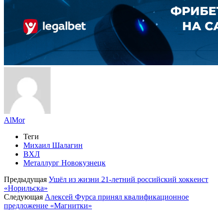
AlMor
Теги
Михаил Шалагин
ВХЛ
Металлург Новокузнецк
Предыдущая
Ушёл из жизни 21-летний российский хоккеист
«Норильска»
Следующая
Алексей Фурса принял квалификационное
предложение «Магнитки»