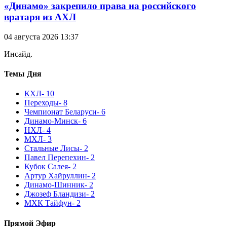
«Динамо» закрепило права на российского
вратаря из АХЛ
04 августа 2026 13:37
Инсайд.
Темы Дня
КХЛ
- 10
Переходы
- 8
Чемпионат Беларуси
- 6
Динамо-Минск
- 6
НХЛ
- 4
МХЛ
- 3
Стальные Лисы
- 2
Павел Перепехин
- 2
Кубок Салея
- 2
Артур Хайруллин
- 2
Динамо-Шинник
- 2
Джозеф Бландизи
- 2
МХК Тайфун
- 2
Прямой Эфир