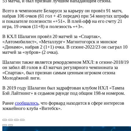
53 матча, и был признан лучшим нападающим сезона.
Всего в чемпионате Беларуси за карьеру он провёл 91 матч,
набрав 106 очков (61 гол + 45 передач) при 54 минутах штрафа
и показателе полезности «+51». В плей-офф на его счету 21
игра, 19 очков (11+8) и полезность «+3».
В КХЛ Шалагин провёл 20 матчей за «Спартак»,
«Автомобилист», «Металлург» Магнитогорск и минское
«Динамо», набрав 2 (1+1) очка. В сезоне-2022/23 он сыграл 10
матчей за «зубров» (2 очка).
Шалагин также является рекордсменом МХЛ: в сезоне-2018/19
он забил 48 голов в 43 матчах регулярного чемпионата за
«Спартак», был признан самым ценным игроком сезона
Молодёжной лиги.
В 2019 году Шалагин был задрафтован клубом НХЛ «Тампа
Бэй Лайтнинг» в седьмом раунде под общим 198-м номером.
Ранее
сообщалось
, что форвард находится в сфере интересов
хоккейного клуба «Витебск».