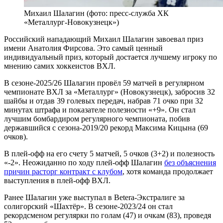
Михаил Шалагин (фото: пресс-служба ХК
«Металлург-Новокузнецк»)
Российский нападающий Михаил Шалагин завоевал приз
имени Анатолия Фирсова. Это самый ценный
индивидуальный приз, который достается лучшему игроку по
мнению самих хоккеистов ВХЛ.
В сезоне-2025/26 Шалагин провёл 59 матчей в регулярном
чемпионате ВХЛ за «Металлург» (Новокузнецк), забросив 32
шайбы и отдав 39 голевых передач, набрав 71 очко при 32
минутах штрафа и показателе полезности «+9». Он стал
лучшим бомбардиром регулярного чемпионата, побив
державшийся с сезона-2019/20 рекорд Максима Кицына (69
очков).
В плей-офф на его счету 5 матчей, 5 очков (3+2) и полезность
«-2». Неожиданно по ходу плей-офф Шалагин
без объяснения
причин расторг контракт с клубом
, хотя команда продолжает
выступления в плей-офф ВХЛ.
Ранее Шалагин уже выступал в Betera-Экстралиге за
солигорский «Шахтёр». В сезоне-2023/24 он стал
рекордсменом регулярки по голам (47) и очкам (83), проведя