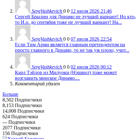
SergVashkevich
0
0
12 июля 2026 21:46
Сергей Брылин для Динамо не лучший вариант! Но кто-
то И.о. до сентября тоже не лучший вариант! На...
SergVashkevich
0
0
07 июля 2026 22:54
Если Тим Арми является главным претендентом на
просто главного в Динамо, то не так уж плохо, учит...
SergVashkevich
0
0
02 июля 2026 00:12
Карл Тэйлор из Милуоки (Нэшвил) тоже может
возглавить минское Динамо....
Комментарий удален
Больше
8,502
Подписчики
8,153
Подписчики
14,008
Подписчики
624
Подписчики
---
Подписчики
2077
Подписчики
156
Подписчики