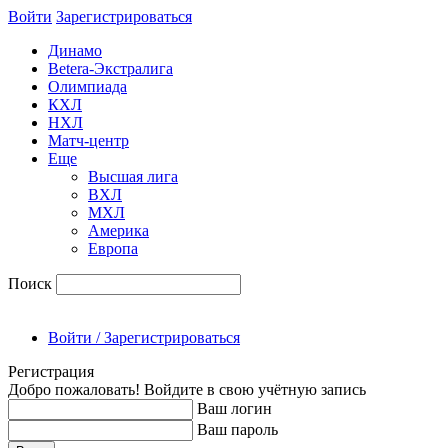
Войти
Зарегиcтрироваться
Динамо
Betera-Экстралига
Олимпиада
КХЛ
НХЛ
Матч-центр
Еще
Высшая лига
ВХЛ
МХЛ
Америка
Европа
Поиск
Войти / Зарегистрироваться
Регистрация
Добро пожаловать! Войдите в свою учётную запись
Ваш логин
Ваш пароль