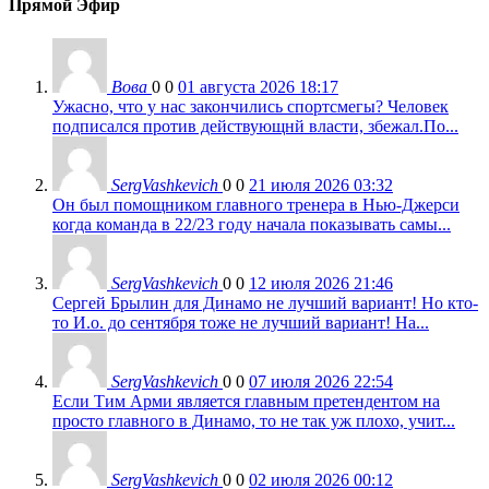
Прямой Эфир
Вова
0
0
01 августа 2026 18:17
Ужасно, что у нас закончились спортсмегы? Человек
подписался против действующнй власти, збежал.По...
SergVashkevich
0
0
21 июля 2026 03:32
Он был помощником главного тренера в Нью-Джерси
когда команда в 22/23 году начала показывать самы...
SergVashkevich
0
0
12 июля 2026 21:46
Сергей Брылин для Динамо не лучший вариант! Но кто-
то И.о. до сентября тоже не лучший вариант! На...
SergVashkevich
0
0
07 июля 2026 22:54
Если Тим Арми является главным претендентом на
просто главного в Динамо, то не так уж плохо, учит...
SergVashkevich
0
0
02 июля 2026 00:12