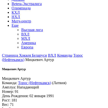
Betera-Экстралига
Олимпиада
КХЛ
НХЛ
Матч-центр
Еще
Высшая лига
ВХЛ
МХЛ
Америка
Европа
Страница Хоккея Беларуси
ВХЛ
Команды
Торос
(Нефтекамск)
Мицкевич Артур
Мицкевич Артур
Мицкевич Артур
Команда:
Торос (Нефтекамск)
(Латвия)
Амплуа: Нападающий
Номер: 91
День Рождения: 02 января 1991
Рост: 181
Вес: 71