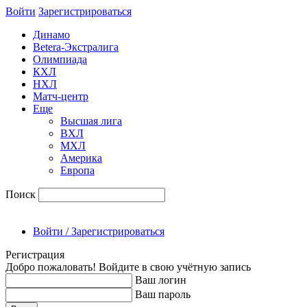
Войти
Зарегиcтрироваться
Динамо
Betera-Экстралига
Олимпиада
КХЛ
НХЛ
Матч-центр
Еще
Высшая лига
ВХЛ
МХЛ
Америка
Европа
Поиск
Войти / Зарегистрироваться
Регистрация
Добро пожаловать! Войдите в свою учётную запись
Ваш логин
Ваш пароль