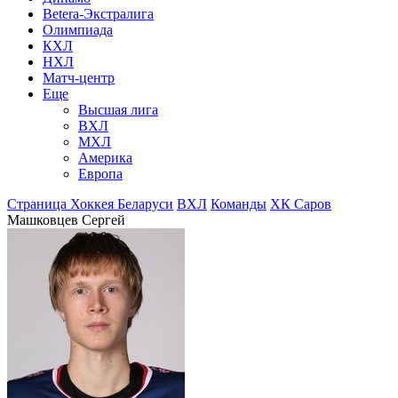
Betera-Экстралига
Олимпиада
КХЛ
НХЛ
Матч-центр
Еще
Высшая лига
ВХЛ
МХЛ
Америка
Европа
Страница Хоккея Беларуси
ВХЛ
Команды
ХК Саров
Машковцев Сергей