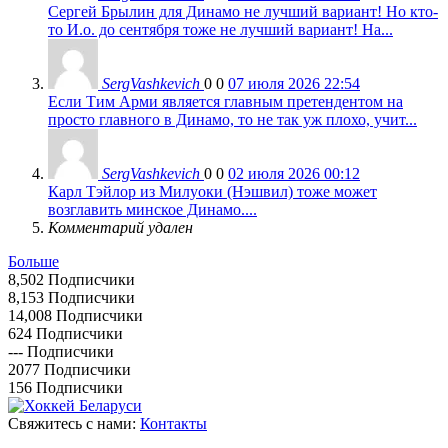
Сергей Брылин для Динамо не лучший вариант! Но кто-
то И.о. до сентября тоже не лучший вариант! На...
SergVashkevich
0
0
07 июля 2026 22:54
Если Тим Арми является главным претендентом на
просто главного в Динамо, то не так уж плохо, учит...
SergVashkevich
0
0
02 июля 2026 00:12
Карл Тэйлор из Милуоки (Нэшвил) тоже может
возглавить минское Динамо....
Комментарий удален
Больше
8,502
Подписчики
8,153
Подписчики
14,008
Подписчики
624
Подписчики
---
Подписчики
2077
Подписчики
156
Подписчики
Свяжитесь с нами:
Контакты