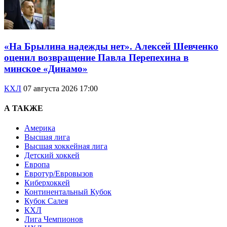
«На Брылина надежды нет». Алексей Шевченко
оценил возвращение Павла Перепехина в
минское «Динамо»
КХЛ
07 августа 2026 17:00
А ТАКЖЕ
Америка
Высшая лига
Высшая хоккейная лига
Детский хоккей
Европа
Евротур/Евровызов
Киберхоккей
Континентальный Кубок
Кубок Салея
КХЛ
Лига Чемпионов