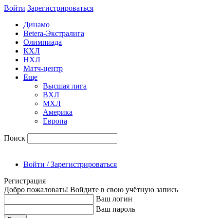
Войти
Зарегиcтрироваться
Динамо
Betera-Экстралига
Олимпиада
КХЛ
НХЛ
Матч-центр
Еще
Высшая лига
ВХЛ
МХЛ
Америка
Европа
Поиск
Войти / Зарегистрироваться
Регистрация
Добро пожаловать! Войдите в свою учётную запись
Ваш логин
Ваш пароль