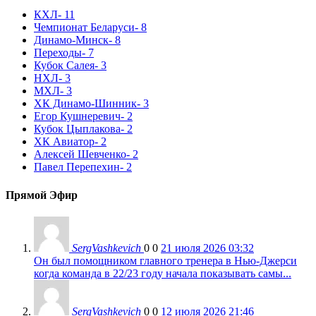
КХЛ
- 11
Чемпионат Беларуси
- 8
Динамо-Минск
- 8
Переходы
- 7
Кубок Салея
- 3
НХЛ
- 3
МХЛ
- 3
ХК Динамо-Шинник
- 3
Егор Кушнеревич
- 2
Кубок Цыплакова
- 2
ХК Авиатор
- 2
Алексей Шевченко
- 2
Павел Перепехин
- 2
Прямой Эфир
SergVashkevich
0
0
21 июля 2026 03:32
Он был помощником главного тренера в Нью-Джерси
когда команда в 22/23 году начала показывать самы...
SergVashkevich
0
0
12 июля 2026 21:46