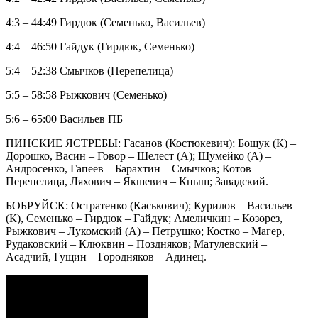
4:3 – 44:49 Гирдюк (Семенько, Васильев)
4:4 – 46:50 Гайдук (Гирдюк, Семенько)
5:4 – 52:38 Смычков (Перепелица)
5:5 – 58:58 Рыжкович (Семенько)
5:6 – 65:00 Васильев ПБ
ПИНСКИЕ ЯСТРЕБЫ: Гасанов (Костюкевич); Бощук (К) –
Дорошко, Васин – Говор – Шелест (А); Шумейко (А) –
Андросенко, Гапеев – Барахтин – Смычков; Котов –
Перепелица, Ляхович – Якшевич – Кныш; Завадский.
БОБРУЙСК: Остратенко (Каськович); Курилов – Васильев
(К), Семенько – Гирдюк – Гайдук; Амеличкин – Козорез,
Рыжкович – Лукомский (А) – Петрушко; Костко – Магер,
Рудаковский – Клюквин – Поздняков; Матулевский –
Асадчий, Гущин – Городняков – Адинец.