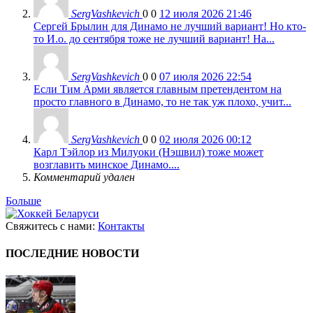
SergVashkevich
0
0
12 июля 2026 21:46
Сергей Брылин для Динамо не лучший вариант! Но кто-
то И.о. до сентября тоже не лучший вариант! На...
SergVashkevich
0
0
07 июля 2026 22:54
Если Тим Арми является главным претендентом на
просто главного в Динамо, то не так уж плохо, учит...
SergVashkevich
0
0
02 июля 2026 00:12
Карл Тэйлор из Милуоки (Нэшвил) тоже может
возглавить минское Динамо....
Комментарий удален
Больше
Свяжитесь с нами:
Контакты
ПОСЛЕДНИЕ НОВОСТИ