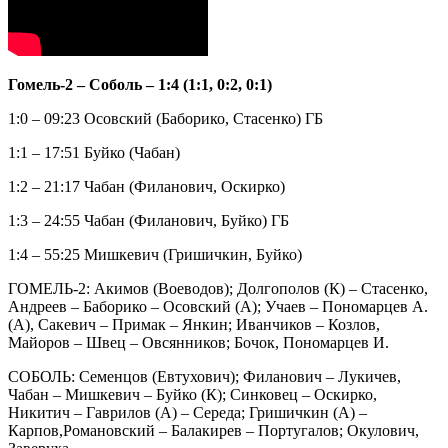
Гомель-2 – Соболь – 1:4 (1:1, 0:2, 0:1)
1:0 – 09:23 Осовский (Баборико, Стасенко) ГБ
1:1 – 17:51 Буйко (Чабан)
1:2 – 21:17 Чабан (Филанович, Оскирко)
1:3 – 24:55 Чабан (Филанович, Буйко) ГБ
1:4 – 55:25 Мишкевич (Гришичкин, Буйко)
ГОМЕЛЬ-2: Акимов (Воеводов); Долгополов (К) – Стасенко,
Андреев – Баборико – Осовский (А); Учаев – Пономарцев А.
(А), Сакевич – Примак – Янкин; Иванчиков – Козлов,
Майоров – Швец – Овсянников; Бочок, Пономарцев И.
СОБОЛЬ: Семенцов (Евтухович); Филанович – Лукичев,
Чабан – Мишкевич – Буйко (К); Синковец – Оскирко,
Никитич – Гаврилов (А) – Середа; Гришичкин (А) –
Карпов,Романовский – Балакирев – Португалов; Окулович,