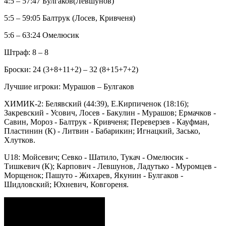
4:5 – 57:47 Булгаков(Левшунов)
5:5 – 59:05 Балтрук (Лосев, Кривченя)
5:6 – 63:24 Омелюсик
Штраф: 8 – 8
Броски: 24 (3+8+11+2) – 32 (8+15+7+2)
Лучшие игроки: Мурашов – Булгаков
ХИМИК-2: Белявский (44:39), Е.Кирпиченок (18:16);
Закревский - Усович, Лосев - Бакулин - Мурашов; Ермачков -
Савин, Мороз - Балтрук - Кривченя; Переверзев - Кауфман,
Пластинин (К) - Литвин - Бабарикин; Игнацкий, Засько,
Хлутков.
U18: Мойсевич; Севко - Шатило, Тукач - Омелюсик -
Тишкевич (К); Карпович - Левшунов, Ладутько - Муромцев -
Морщенок; Пашуто - Жихарев, Якунин - Булгаков -
Шидловский; Юхневич, Ковгореня.