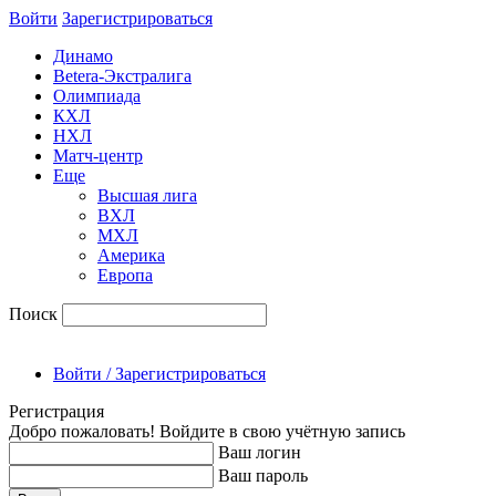
Войти
Зарегиcтрироваться
Динамо
Betera-Экстралига
Олимпиада
КХЛ
НХЛ
Матч-центр
Еще
Высшая лига
ВХЛ
МХЛ
Америка
Европа
Поиск
Войти / Зарегистрироваться
Регистрация
Добро пожаловать! Войдите в свою учётную запись
Ваш логин
Ваш пароль