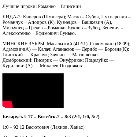
Лучшие игроки: Романко – Глинский
ЛИДА-2: Киверов (Шмигера); Масло – Субоч, Пухнаревич –
Романчук – Апоиров (К); Кузнецов – Вашкевич (А),
Микьянец – Греков – Романко; Буклов – Зубец, Зеневич –
Алексютенко – Ефимович; Бунько.
МИНСКИЕ ЗУБРЫ: Масальский (41:51), Соломахин (18:09);
Адамович(А) — Калач; Апанасюк — Дерибо — Борозна(К);
Глинский — Кравчук; Звягин — Матюшенко —
Домбровский; Писарик — Онуфриюк; Поцелуйко —
Курилович(А) — Михалев;Поздняков.
Беларусь U17 – Витебск-2 – 8:3 (2:1, 1:0, 5:2)
1:0 – 92:12 Васютович (Лахнов, Ханас)