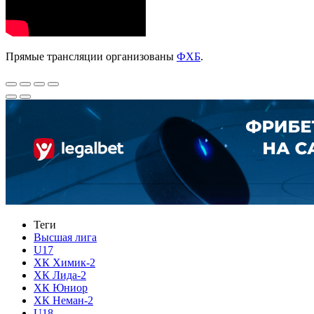
Прямые трансляции организованы
ФХБ
.
Теги
Высшая лига
U17
ХК Химик-2
ХК Лида-2
ХК Юниор
ХК Неман-2
U18