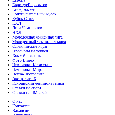
Европа
Евротур/Евровызов
Киберхоккей
Континентальный Кубок
Кубок Салея
КХЛ
Лига Чемпионов
НХЛ
Молодежная хоккейная лига
Молодежный чемпионат мира
Олимпийские игры
Прогнозы на хоккей
Хоккей и жизнь
Фото-Видео
Чемпионат Казахстана
Чемпионат Мира
Betera-Экстралига
Экстралига Б
Юношеский чемпионат мира
Ставки на спорт
Ставки на ЧМ 2026
О нас
Контакты
Вакансии