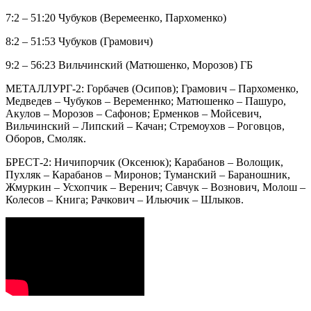
7:2 – 51:20 Чубуков (Веремеенко, Пархоменко)
8:2 – 51:53 Чубуков (Грамович)
9:2 – 56:23 Вильчинский (Матюшенко, Морозов) ГБ
МЕТАЛЛУРГ-2: Горбачев (Осипов); Грамович – Пархоменко,
Медведев – Чубуков – Веременнко; Матюшенко – Пашуро,
Акулов – Морозов – Сафонов; Ерменков – Мойсевич,
Вильчинский – Липский – Качан; Стремоухов – Роговцов,
Оборов, Смоляк.
БРЕСТ-2: Ничипорчик (Оксенюк); Карабанов – Волощик,
Пухляк – Карабанов – Миронов; Туманский – Бараношник,
Жмуркин – Усхопчик – Веренич; Савчук – Вознович, Молош –
Колесов – Книга; Рачкович – Ильючик – Шлыков.