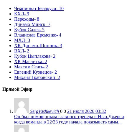
Чемпионат Беларуси
- 10
КХЛ
- 9
Переходы
- 8
Динамо-Минск
- 7
Кубок Салея
- 5
Владислав Еременко
- 4
МХЛ
- 3
ХК Динамо-Шинник
- 3
ВХЛ
- 2
Кубок Цыплакова
- 2
ХК Магнитка
- 2
Максим Стась
- 2
Евгений Кузнецов
- 2
Михаил Грабовский
- 2
Прямой Эфир
SergVashkevich
0
0
21 июля 2026 03:32
Он был помощником главного тренера в Нью-Джерси
когда команда в 22/23 году начала показывать самы...