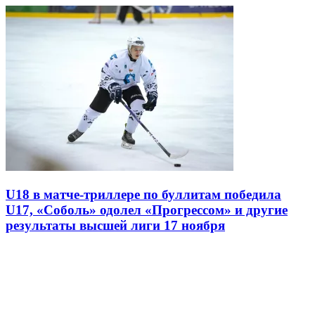
U18 в матче-триллере по буллитам победила
U17, «Соболь» одолел «Прогрессом» и другие
результаты высшей лиги 17 ноября