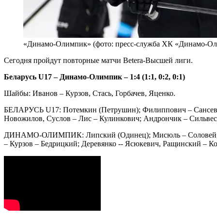
«Динамо-Олимпик» (фото: пресс-служба ХК «Динамо-О
Сегодня пройдут повторные матчи Betera-Высшей лиги.
Беларусь U17 – Динамо-Олимпик – 1:4 (1:1, 0:2, 0:1)
Шайбы: Иванов – Курзов, Стась, Горбачев, Яценко.
БЕЛАРУСЬ U17: Потемкин (Петрушин); Филиппович – Сансевич 
Новожилов, Суслов – Лис – Кулинкович; Андрончик – Сильвес
ДИНАМО-ОЛИМПИК: Липский (Одинец); Мисюль – Соловей, Кост
– Курзов – Бедрицкий; Деревянко -- Ясюкевич, Ращинский – К