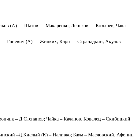
ков (А) — Шатов — Макаренко; Леньков — Козырев, Чака —
н — Ганевич (А) — Жидких; Карп — Странадкин, Акулов —
рончик – Д.Степанов; Чайка – Качанов, Ковалец – Скибицкий
ринский –Д.Кислый (К) – Наливко; Баум – Масловский, Афонин