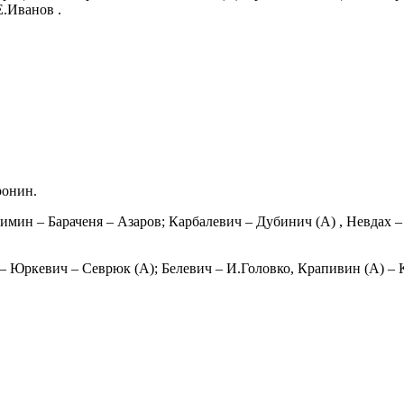
Е.Иванов .
ронин.
ин – Бараченя – Азаров; Карбалевич – Дубинич (А) , Невдах – 
 Юркевич – Севрюк (А); Белевич – И.Головко, Крапивин (А) –