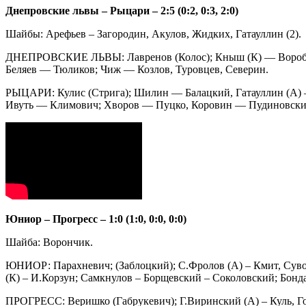
Днепровские львы – Рыцари – 2:5 (0:2, 0:3, 2:0)
Шайбы: Арефьев – Загородин, Акулов, Жидких, Гатауллин (2).
ДНЕПРОВСКИЕ ЛЬВЫ: Лавренов (Колос); Кныш (К) — Воробье
Беляев — Тюликов; Чиж — Козлов, Туровцев, Северин.
РЫЦАРИ: Кулис (Стрига); Шилин — Балацкий, Гатауллин (А)
Ивуть — Климович; Хворов — Пуцко, Коровин — Пудиновски
Юниор – Прогресс – 1:0 (1:0, 0:0, 0:0)
Шайба: Ворончик.
ЮНИОР: Парахневич; (Заблоцкий); С.Фролов (А) – Кмит, Сувор
(К) – И.Корзун; Самкнулов – Борщевский – Соколовский; Бонда
ПРОГРЕСС: Веришко (Габрукевич); Г.Виринский (А) – Куль, Г