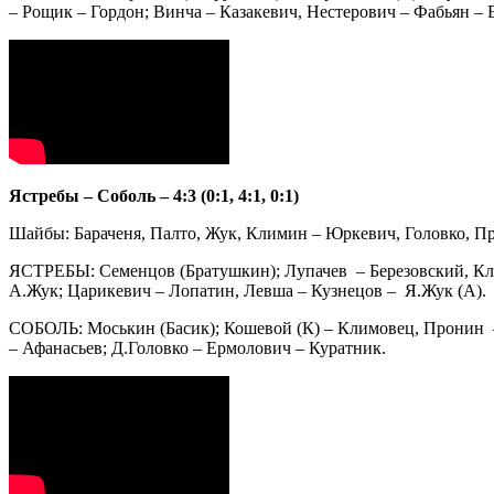
– Рощик – Гордон; Винча – Казакевич, Нестерович – Фабьян – 
Ястребы – Соболь – 4:3 (0:1, 4:1, 0:1)
Шайбы: Бараченя, Палто, Жук, Климин – Юркевич, Головко, П
ЯСТРЕБЫ: Семенцов (Братушкин); Лупачев – Березовский, Клим
А.Жук; Царикевич – Лопатин, Левша – Кузнецов – Я.Жук (А).
СОБОЛЬ: Моськин (Басик); Кошевой (К) – Климовец, Пронин –
– Афанасьев; Д.Головко – Ермолович – Куратник.