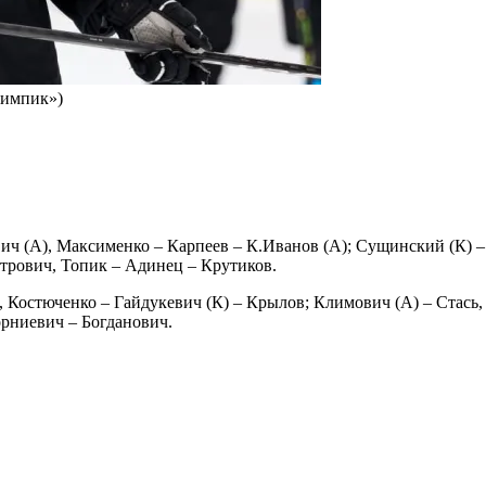
лимпик»)
(А), Максименко – Карпеев – К.Иванов (А); Сущинский (К) – 
трович, Топик – Адинец – Крутиков.
юченко – Гайдукевич (К) – Крылов; Климович (А) – Стась, Жук
орниевич – Богданович.