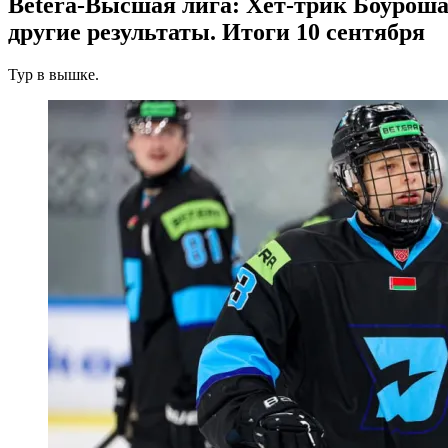
Betera-Высшая лига: Хет-трик Боуроша
другие результаты. Итоги 10 сентября
Тур в вышке.