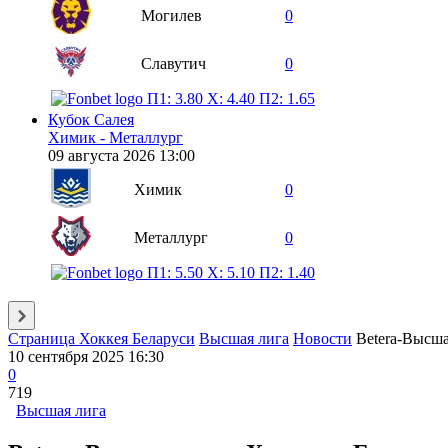
Могилев
0
Славутич
0
П1: 3.80
X: 4.40
П2: 1.65
Кубок Салея
Химик - Металлург
09 августа 2026 13:00
Химик
0
Металлург
0
П1: 5.50
X: 5.10
П2: 1.40
Страница Хоккея Беларуси
Высшая лига
Новости
Betera-Высшая
10 сентября 2025 16:30
0
719
Высшая лига