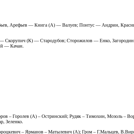
в, Арефьев — Книга (А) — Валуев; Понтус — Андрин, Красни
 — Скорупич (К) — Стародубов; Сторожилов — Енко, Загороди
й — Качан.
ов – Горолев (А) – Остринский; Рудяк – Тимохин, Мозоль – Во
р, Зеленко.
ороцкевич – Ярманов – Матылевич (А); Гром – Г.Мальцев, В.Ви