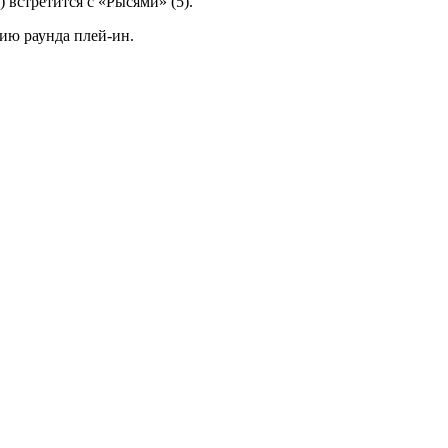
 встретится с «Рысями» (5).
нию раунда плей-ин.