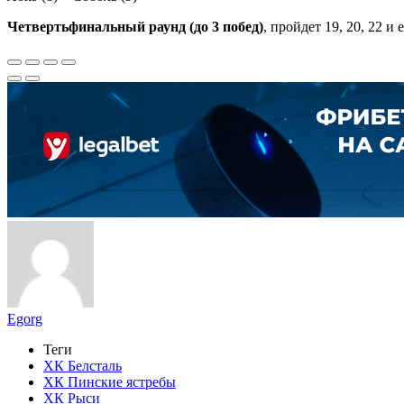
Четвертьфинальный раунд (до 3 побед)
, пройдет 19, 20, 22 и 
Egorg
Теги
ХК Белсталь
ХК Пинские ястребы
ХК Рыси