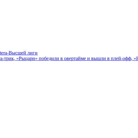
etera-Высшей лиги
а-трик, «Рыцари» победили в овертайме и вышли в плей-офф, «Р