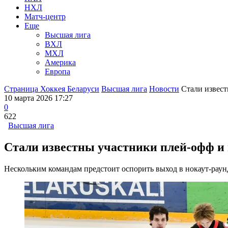
НХЛ
Матч-центр
Еще
Высшая лига
ВХЛ
МХЛ
Америка
Европа
Страница Хоккея Беларуси
Высшая лига
Новости
Стали извест
10 марта 2026 17:27
0
622
Высшая лига
Стали известны участники плей-офф и
Нескольким командам предстоит оспорить выход в нокаут-раун