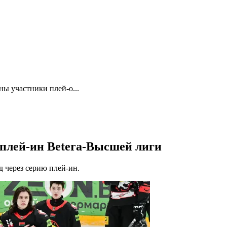
ны участники плей-о...
 плей-ин Betera-Высшей лиги
д через серию плей-ин.