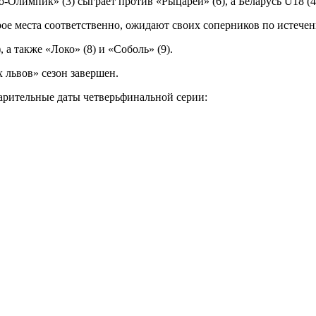
Олимпик» (3) сыграет против «Рыцарей» (6), а Беларусь U18 (4)
рое места соответственно, ожидают своих соперников по истече
 а также «Локо» (8) и «Соболь» (9).
 львов» сезон завершен.
арительные даты четверьфинальной серии: