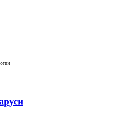
логин
аруси