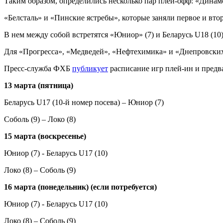
Таким образом, определились несколько пар плей-офф: «Динамо-
«Белсталь» и «Пинские ястребы», которые заняли первое и вто
В нем между собой встретятся «Юниор» (7) и Беларусь U18 (10),
Для «Прогресса», «Медведей», «Нефтехимика» и «Днепровских
Пресс-служба ФХБ
публикует
расписание игр плей-ин и предв
13 марта (пятница)
Беларусь U17 (10-й номер посева) – Юниор (7)
Соболь (9) – Локо (8)
15 марта (воскресенье)
Юниор (7) - Беларусь U17 (10)
Локо (8) – Соболь (9)
16 марта (понедельник) (если потребуется)
Юниор (7) - Беларусь U17 (10)
Локо (8) – Соболь (9)