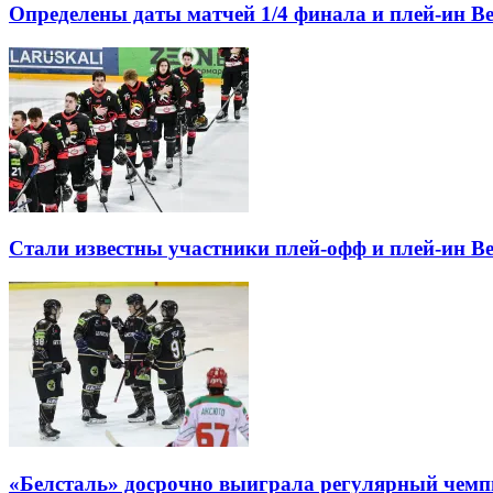
Определены даты матчей 1/4 финала и плей-ин B
Стали известны участники плей-офф и плей-ин B
«Белсталь» досрочно выиграла регулярный чемпи