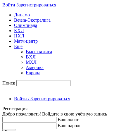
Войти
Зарегиcтрироваться
Динамо
Betera-Экстралига
Олимпиада
КХЛ
НХЛ
Матч-центр
Еще
Высшая лига
ВХЛ
МХЛ
Америка
Европа
Поиск
Войти / Зарегистрироваться
Регистрация
Добро пожаловать! Войдите в свою учётную запись
Ваш логин
Ваш пароль