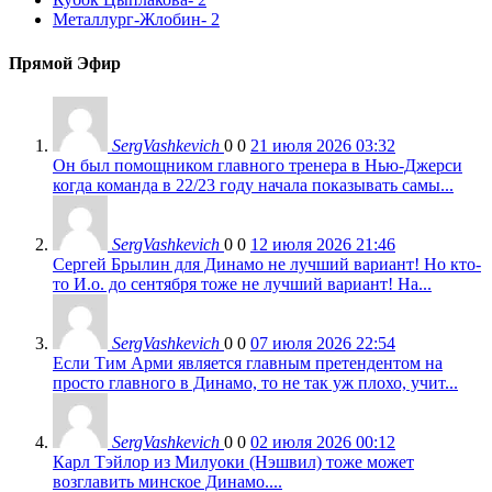
Металлург-Жлобин
- 2
Прямой Эфир
SergVashkevich
0
0
21 июля 2026 03:32
Он был помощником главного тренера в Нью-Джерси
когда команда в 22/23 году начала показывать самы...
SergVashkevich
0
0
12 июля 2026 21:46
Сергей Брылин для Динамо не лучший вариант! Но кто-
то И.о. до сентября тоже не лучший вариант! На...
SergVashkevich
0
0
07 июля 2026 22:54
Если Тим Арми является главным претендентом на
просто главного в Динамо, то не так уж плохо, учит...
SergVashkevich
0
0
02 июля 2026 00:12
Карл Тэйлор из Милуоки (Нэшвил) тоже может
возглавить минское Динамо....