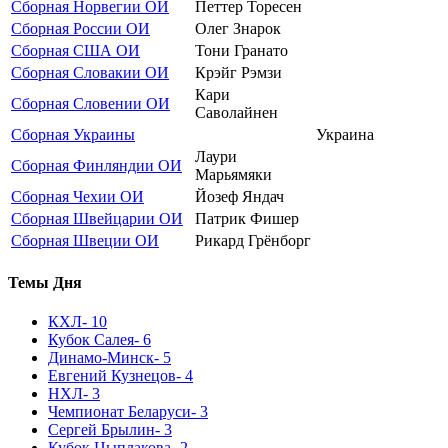
Сборная Норвегии ОИ
Петтер Торесен
Сборная России ОИ
Олег Знарок
Сборная США ОИ
Тони Гранато
Сборная Словакии ОИ
Крэйг Рэмзи
Кари
Сборная Словении ОИ
Саволайнен
Сборная Украины
Украина
Лаури
Сборная Финляндии ОИ
Марьямяки
Сборная Чехии ОИ
Йозеф Яндач
Сборная Швейцарии ОИ
Патрик Фишер
Сборная Швеции ОИ
Рикард Грёнборг
Темы Дня
КХЛ
- 10
Кубок Салея
- 6
Динамо-Минск
- 5
Евгений Кузнецов
- 4
НХЛ
- 3
Чемпионат Беларуси
- 3
Сергей Брылин
- 3
Кубок Цыплакова
- 2