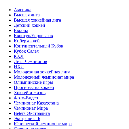
Америка
Высшая лига
Высшая хоккейная лига
Детский хоккей
Европа
Евротур/Евровызов
Киберхоккей
Континентальный Кубок
Кубок Салея
КХЛ
Лига Чемпионов
НХЛ
Молодежная хоккейная лига
Молодежный чемпионат мира
Олимпийские игры
Прогнозы на хоккей
Хоккей и жизнь
Фото-Видео
Чемпионат Казахстана
Чемпионат Мира
Betera-Экстралига
Экстралига Б
Юношеский чемпионат мира
Ставки на спорт