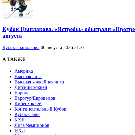
Кубок Цыплакова. «Ястребы» обыграли «Прогресс
августа
Кубок Цыплакова
06 августа 2026 21:31
А ТАКЖЕ
Америка
Высшая лига
Высшая хоккейная лига
Детский хоккей
Европа
Евротур/Евровызов
Киберхоккей
Континентальный Кубок
Кубок Салея
КХЛ
Лига Чемпионов
НХЛ