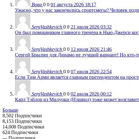
Вова
0
0
01 августа 2026 18:17
Ужасно, что у нас закончились спортсмегы? Человек подп
SergVashkevich
0
0
21 июля 2026 03:32
Он был помощником главного тренера в Нью-Джерси когда
SergVashkevich
0
0
12 июля 2026 21:46
Сергей Брылин для Динамо не лучший вариант! Но кто-то 
SergVashkevich
0
0
07 июля 2026 22:54
Если Тим Арми является главным претендентом на просто 
SergVashkevich
0
0
02 июля 2026 00:12
Карл Тэйлор из Милуоки (Нэшвил) тоже может возглавить
Больше
8,502
Подписчики
8,153
Подписчики
14,008
Подписчики
624
Подписчики
---
Подписчики