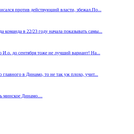
исался против действующнй власти, збежал.По...
 команда в 22/23 году начала показывать самы...
И.о. до сентября тоже не лучший вариант! На...
главного в Динамо, то не так уж плохо, учит...
 минское Динамо....