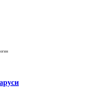
логин
аруси