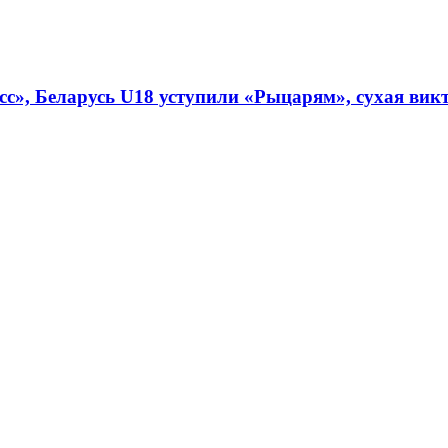
», Беларусь U18 уступили «Рыцарям», сухая викто