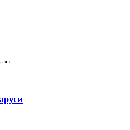
логин
аруси