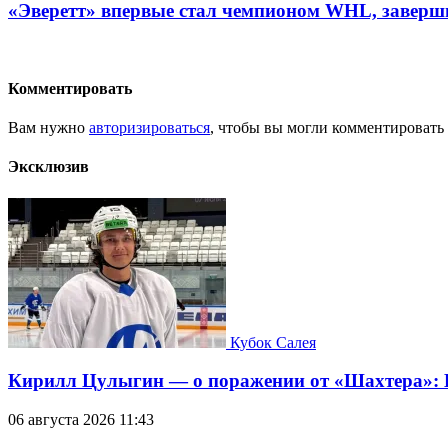
«Эверетт» впервые стал чемпионом WHL, заверши
Комментировать
Вам нужно
авторизироваться
, чтобы вы могли комментировать
Эксклюзив
Кубок Салея
Кирилл Цулыгин — о поражении от «Шахтера»: Б
06 августа 2026 11:43