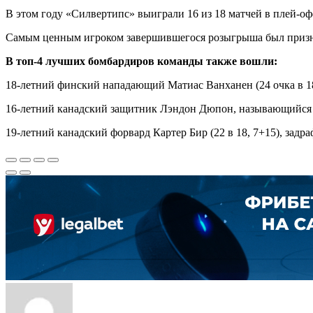
В этом году «Силвертипс» выиграли 16 из 18 матчей в плей-офф
Самым ценным игроком завершившегося розыгрыша был призна
В топ-4 лучших бомбардиров команды также вошли:
18-летний финский нападающий Матиас Ванханен (24 очка в 18
16-летний канадский защитник Лэндон Дюпон, называющийся ф
19-летний канадский форвард Картер Бир (22 в 18, 7+15), зад