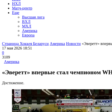
НХЛ
Матч-центр
Еще
Высшая лига
ВХЛ
МХЛ
Америка
Европа
Страница Хоккея Беларуси
Америка
Новости
«Эверетт» впервы
17 мая 2026 18:51
0
3109
Америка
«Эверетт» впервые стал чемпионом WHL
Достижение.