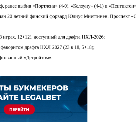
, ранее выбив «Портленд» (4-0), «Келоуну» (4-1) и «Пентиктон»
н 20-летний финский форвард Юлиус Миеттинен. Проспект «Сиэт
 играх, 12+12), доступный для драфта НХЛ-2026;
аворитом драфта НХЛ-2027 (23 в 18, 5+18);
рафтованный «Детройтом».