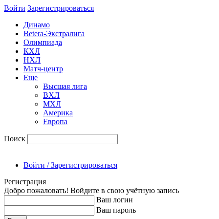
Войти
Зарегиcтрироваться
Динамо
Betera-Экстралига
Олимпиада
КХЛ
НХЛ
Матч-центр
Еще
Высшая лига
ВХЛ
МХЛ
Америка
Европа
Поиск
Войти / Зарегистрироваться
Регистрация
Добро пожаловать! Войдите в свою учётную запись
Ваш логин
Ваш пароль