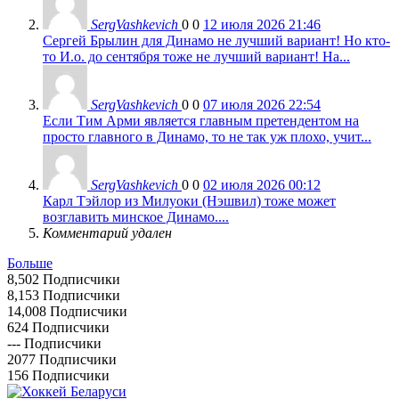
SergVashkevich
0
0
12 июля 2026 21:46
Сергей Брылин для Динамо не лучший вариант! Но кто-
то И.о. до сентября тоже не лучший вариант! На...
SergVashkevich
0
0
07 июля 2026 22:54
Если Тим Арми является главным претендентом на
просто главного в Динамо, то не так уж плохо, учит...
SergVashkevich
0
0
02 июля 2026 00:12
Карл Тэйлор из Милуоки (Нэшвил) тоже может
возглавить минское Динамо....
Комментарий удален
Больше
8,502
Подписчики
8,153
Подписчики
14,008
Подписчики
624
Подписчики
---
Подписчики
2077
Подписчики
156
Подписчики