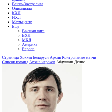
Betera-Экстралига
Олимпиада
КХЛ
НХЛ
Матч-центр
Еще
Высшая лига
ВХЛ
МХЛ
Америка
Европа
Страница Хоккея Беларуси
Архив
Контрольные матчи
Список команд
Архив игроков
Абдуллин Денис