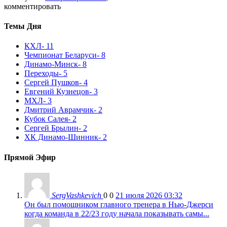
комментировать
Темы Дня
КХЛ
- 11
Чемпионат Беларуси
- 8
Динамо-Минск
- 8
Переходы
- 5
Сергей Пушков
- 4
Евгений Кузнецов
- 3
МХЛ
- 3
Дмитрий Аврамчик
- 2
Кубок Салея
- 2
Сергей Брылин
- 2
ХК Динамо-Шинник
- 2
Прямой Эфир
SergVashkevich
0
0
21 июля 2026 03:32
Он был помощником главного тренера в Нью-Джерси
когда команда в 22/23 году начала показывать самы...