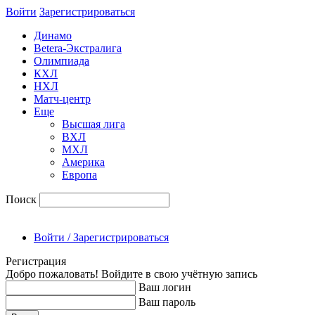
Войти
Зарегиcтрироваться
Динамо
Betera-Экстралига
Олимпиада
КХЛ
НХЛ
Матч-центр
Еще
Высшая лига
ВХЛ
МХЛ
Америка
Европа
Поиск
Войти / Зарегистрироваться
Регистрация
Добро пожаловать! Войдите в свою учётную запись
Ваш логин
Ваш пароль