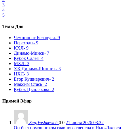
3
4
5
Темы Дня
Чемпионат Беларуси
- 9
Переходы
- 9
КХЛ
- 9
Динамо-Минск
- 7
Кубок Салея
- 4
МХЛ
- 3
ХК Динамо-Шинник
- 3
НХЛ
- 3
Егор Кушнеревич
- 2
Максим Стась
- 2
Кубок Цыплакова
- 2
Прямой Эфир
SergVashkevich
0
0
21 июля 2026 03:32
Он был помощником главного тренера в Нью-Джерси