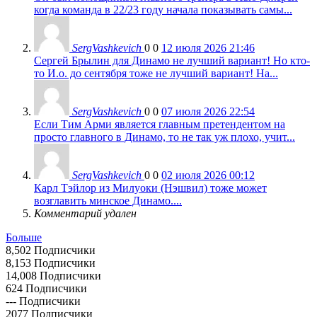
когда команда в 22/23 году начала показывать самы...
SergVashkevich
0
0
12 июля 2026 21:46
Сергей Брылин для Динамо не лучший вариант! Но кто-
то И.о. до сентября тоже не лучший вариант! На...
SergVashkevich
0
0
07 июля 2026 22:54
Если Тим Арми является главным претендентом на
просто главного в Динамо, то не так уж плохо, учит...
SergVashkevich
0
0
02 июля 2026 00:12
Карл Тэйлор из Милуоки (Нэшвил) тоже может
возглавить минское Динамо....
Комментарий удален
Больше
8,502
Подписчики
8,153
Подписчики
14,008
Подписчики
624
Подписчики
---
Подписчики
2077
Подписчики