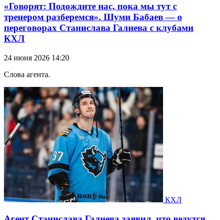
«Говорят: Подождите нас, пока мы тут с
тренером разберемся». Шуми Бабаев — о
переговорах Станислава Галиева с клубами
КХЛ
24 июня 2026 14:20
Слова агента.
КХЛ
Агент Станислава Галиева заявил, что ведутся