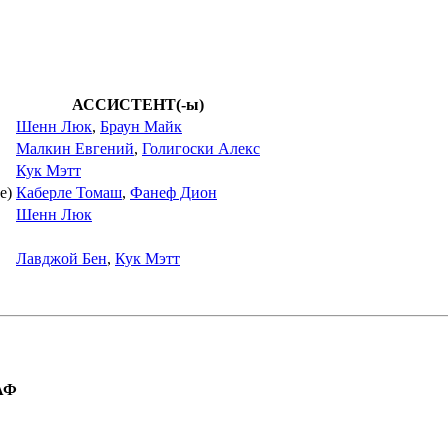
АССИСТЕНТ(-ы)
Шенн Люк
,
Браун Майк
Малкин Евгений
,
Голигоски Алекс
Кук Мэтт
е)
Каберле Томаш
,
Фанеф Дион
Шенн Люк
Лавджой Бен
,
Кук Мэтт
АФ