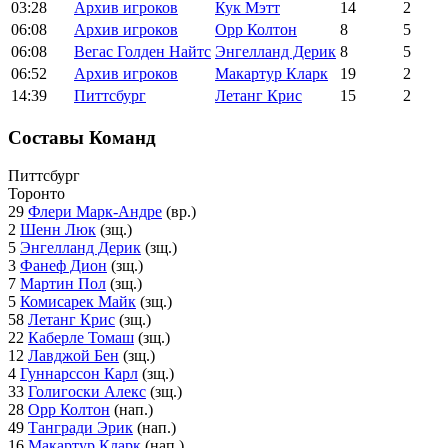
03:28
Архив игроков
Кук Мэтт
14
2
06:08
Архив игроков
Орр Колтон
8
5
06:08
Вегас Голден Найтс
Энгелланд Дерик
8
5
06:52
Архив игроков
Макартур Кларк
19
2
14:39
Питтсбург
Летанг Крис
15
2
Составы Команд
Питтсбург
Торонто
29
Флери Марк-Андре
(вр.)
2
Шенн Люк
(зщ.)
5
Энгелланд Дерик
(зщ.)
3
Фанеф Дион
(зщ.)
7
Мартин Пол
(зщ.)
5
Комисарек Майк
(зщ.)
58
Летанг Крис
(зщ.)
22
Каберле Томаш
(зщ.)
12
Лавджой Бен
(зщ.)
4
Гуннарссон Карл
(зщ.)
33
Голигоски Алекс
(зщ.)
28
Орр Колтон
(нап.)
49
Тангради Эрик
(нап.)
16
Макартур Кларк
(нап.)