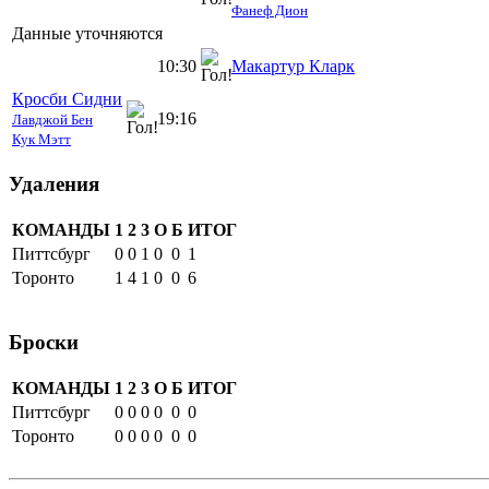
Фанеф Дион
Данные уточняются
10:30
Макартур Кларк
Кросби Сидни
19:16
Лавджой Бен
Кук Мэтт
Удаления
КОМАНДЫ
1
2
3
О
Б
ИТОГ
Питтсбург
0
0
1
0
0
1
Торонто
1
4
1
0
0
6
Броски
КОМАНДЫ
1
2
3
О
Б
ИТОГ
Питтсбург
0
0
0
0
0
0
Торонто
0
0
0
0
0
0