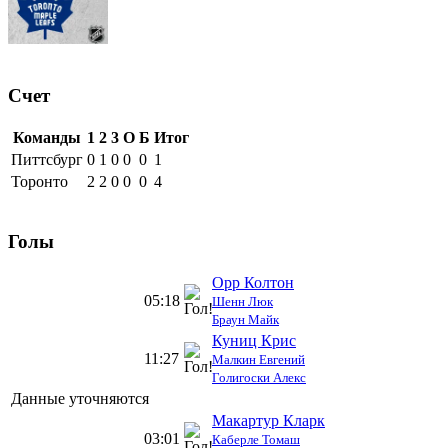
Счет
Команды
1
2
3
О
Б
Итог
Питтсбург
0
1
0
0
0
1
Торонто
2
2
0
0
0
4
Голы
Орр Колтон
05:18
Шенн Люк
Браун Майк
Куниц Крис
11:27
Малкин Евгений
Голигоски Алекс
Данные уточняются
Макартур Кларк
03:01
Каберле Томаш