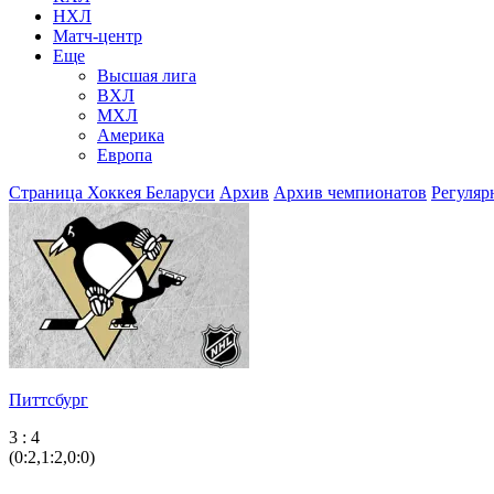
НХЛ
Матч-центр
Еще
Высшая лига
ВХЛ
МХЛ
Америка
Европа
Страница Хоккея Беларуси
Архив
Архив чемпионатов
Регуляр
Питтсбург
3 : 4
(0:2,1:2,0:0)