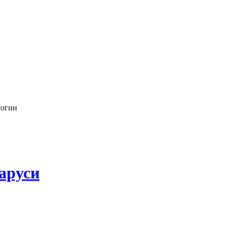
логин
аруси