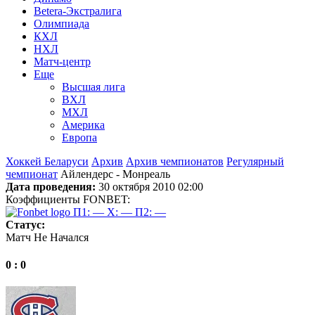
Betera-Экстралига
Олимпиада
КХЛ
НХЛ
Матч-центр
Еще
Высшая лига
ВХЛ
МХЛ
Америка
Европа
Хоккей Беларуси
Архив
Архив чемпионатов
Регулярный
чемпионат
Айлендерс - Монреаль
Дата проведения:
30 октября 2010 02:00
Коэффициенты FONBET:
П1: —
X: —
П2: —
Статус:
Матч Не Начался
0 : 0