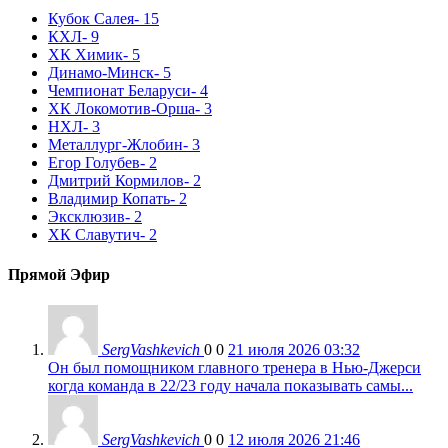
Кубок Салея
- 15
КХЛ
- 9
ХК Химик
- 5
Динамо-Минск
- 5
Чемпионат Беларуси
- 4
ХК Локомотив-Орша
- 3
НХЛ
- 3
Металлург-Жлобин
- 3
Егор Голубев
- 2
Дмитрий Кормилов
- 2
Владимир Копать
- 2
Эксклюзив
- 2
ХК Славутич
- 2
Прямой Эфир
SergVashkevich
0
0
21 июля 2026 03:32
Он был помощником главного тренера в Нью-Джерси
когда команда в 22/23 году начала показывать самы...
SergVashkevich
0
0
12 июля 2026 21:46