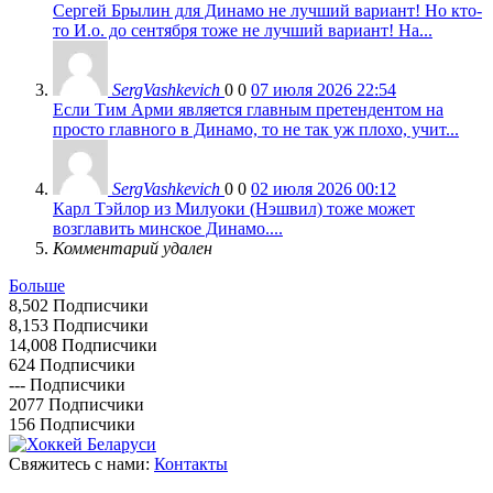
Сергей Брылин для Динамо не лучший вариант! Но кто-
то И.о. до сентября тоже не лучший вариант! На...
SergVashkevich
0
0
07 июля 2026 22:54
Если Тим Арми является главным претендентом на
просто главного в Динамо, то не так уж плохо, учит...
SergVashkevich
0
0
02 июля 2026 00:12
Карл Тэйлор из Милуоки (Нэшвил) тоже может
возглавить минское Динамо....
Комментарий удален
Больше
8,502
Подписчики
8,153
Подписчики
14,008
Подписчики
624
Подписчики
---
Подписчики
2077
Подписчики
156
Подписчики
Свяжитесь с нами:
Контакты