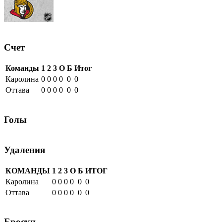
Счет
Команды
1
2
3
О
Б
Итог
Каролина
0
0
0
0
0
0
Оттава
0
0
0
0
0
0
Голы
Удаления
КОМАНДЫ
1
2
3
О
Б
ИТОГ
Каролина
0
0
0
0
0
0
Оттава
0
0
0
0
0
0
Броски