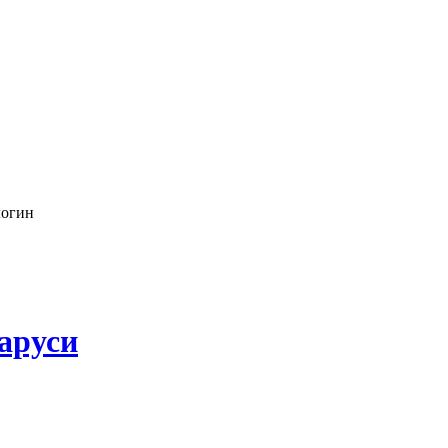
логин
аруси