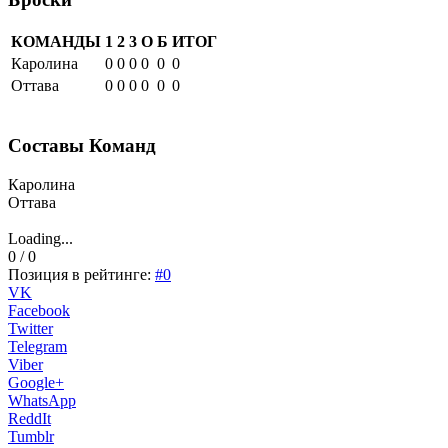
КОМАНДЫ
1
2
3
О
Б
ИТОГ
Каролина
0
0
0
0
0
0
Оттава
0
0
0
0
0
0
Составы Команд
Каролина
Оттава
Loading...
0 / 0
Позиция в рейтинге:
#0
VK
Facebook
Twitter
Telegram
Viber
Google+
WhatsApp
ReddIt
Tumblr