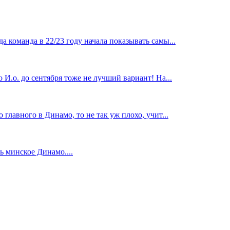
 команда в 22/23 году начала показывать самы...
И.о. до сентября тоже не лучший вариант! На...
главного в Динамо, то не так уж плохо, учит...
 минское Динамо....