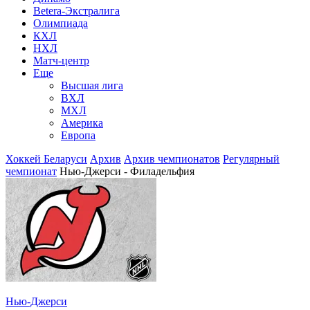
Betera-Экстралига
Олимпиада
КХЛ
НХЛ
Матч-центр
Еще
Высшая лига
ВХЛ
МХЛ
Америка
Европа
Хоккей Беларуси
Архив
Архив чемпионатов
Регулярный
чемпионат
Нью-Джерси - Филадельфия
Нью-Джерси