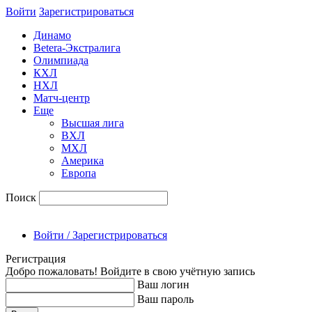
Войти
Зарегиcтрироваться
Динамо
Betera-Экстралига
Олимпиада
КХЛ
НХЛ
Матч-центр
Еще
Высшая лига
ВХЛ
МХЛ
Америка
Европа
Поиск
Войти / Зарегистрироваться
Регистрация
Добро пожаловать! Войдите в свою учётную запись
Ваш логин
Ваш пароль