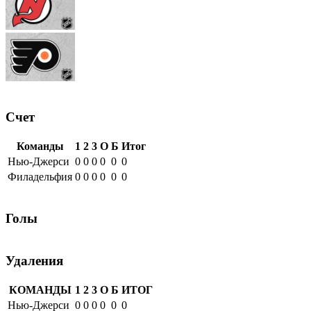
Счет
Команды
1
2
3
О
Б
Итог
Нью-Джерси
0
0
0
0
0
0
Филадельфия
0
0
0
0
0
0
Голы
Удаления
КОМАНДЫ
1
2
3
О
Б
ИТОГ
Нью-Джерси
0
0
0
0
0
0