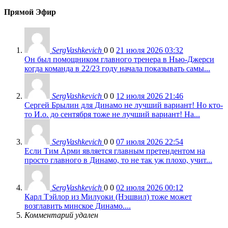
Прямой Эфир
SergVashkevich
0
0
21 июля 2026 03:32
Он был помощником главного тренера в Нью-Джерси
когда команда в 22/23 году начала показывать самы...
SergVashkevich
0
0
12 июля 2026 21:46
Сергей Брылин для Динамо не лучший вариант! Но кто-
то И.о. до сентября тоже не лучший вариант! На...
SergVashkevich
0
0
07 июля 2026 22:54
Если Тим Арми является главным претендентом на
просто главного в Динамо, то не так уж плохо, учит...
SergVashkevich
0
0
02 июля 2026 00:12
Карл Тэйлор из Милуоки (Нэшвил) тоже может
возглавить минское Динамо....
Комментарий удален