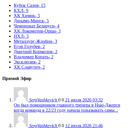
Кубок Салея
- 15
КХЛ
- 9
ХК Химик
- 5
Динамо-Минск
- 5
Чемпионат Беларуси
- 4
ХК Локомотив-Орша
- 3
НХЛ
- 3
Металлург-Жлобин
- 3
Егор Голубев
- 2
Дмитрий Кормилов
- 2
Владимир Копать
- 2
Эксклюзив
- 2
ХК Славутич
- 2
Прямой Эфир
SergVashkevich
0
0
21 июля 2026 03:32
Он был помощником главного тренера в Нью-Джерси
когда команда в 22/23 году начала показывать самы...
SergVashkevich
0
0
12 июля 2026 21:46