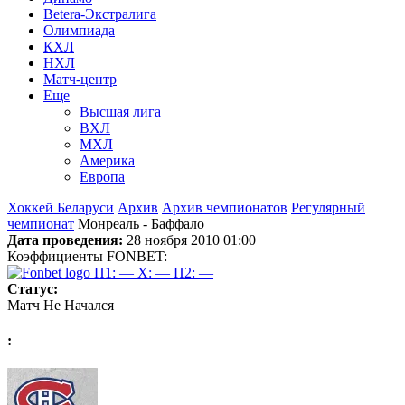
Betera-Экстралига
Олимпиада
КХЛ
НХЛ
Матч-центр
Еще
Высшая лига
ВХЛ
МХЛ
Америка
Европа
Хоккей Беларуси
Архив
Архив чемпионатов
Регулярный
чемпионат
Монреаль - Баффало
Дата проведения:
28 ноября 2010 01:00
Коэффициенты FONBET:
П1: —
X: —
П2: —
Статус:
Матч Не Начался
: