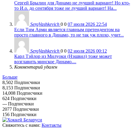
Сергей Брылин для Динамо не лучший вариант! Но кто-
то И.о. до сентября тоже не лучший вариант! На...
SergVashkevich
0
0
07 июля 2026 22:54
Если Тим Арми является главным претендентом на
просто главного в Динамо, то не так уж плохо, учит...
SergVashkevich
0
0
02 июля 2026 00:12
Карл Тэйлор из Милуоки (Нэшвил) тоже может
возглавить минское Динамо....
Комментарий удален
Больше
8,502
Подписчики
8,153
Подписчики
14,008
Подписчики
624
Подписчики
---
Подписчики
2077
Подписчики
156
Подписчики
Свяжитесь с нами:
Контакты