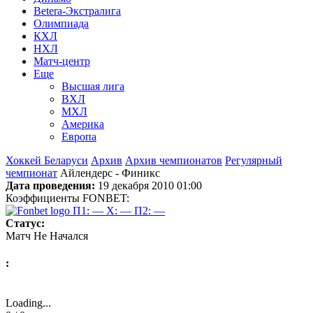
Betera-Экстралига
Олимпиада
КХЛ
НХЛ
Матч-центр
Еще
Высшая лига
ВХЛ
МХЛ
Америка
Европа
Хоккей Беларуси
Архив
Архив чемпионатов
Регулярный
чемпионат
Айлендерс - Финикс
Дата проведения:
19 декабря 2010 01:00
Коэффициенты FONBET:
П1: —
X: —
П2: —
Статус:
Матч Не Начался
:
Loading...