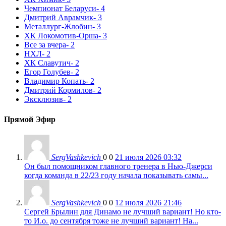
Чемпионат Беларуси
- 4
Дмитрий Аврамчик
- 3
Металлург-Жлобин
- 3
ХК Локомотив-Орша
- 3
Все за вчера
- 2
НХЛ
- 2
ХК Славутич
- 2
Егор Голубев
- 2
Владимир Копать
- 2
Дмитрий Кормилов
- 2
Эксклюзив
- 2
Прямой Эфир
SergVashkevich
0
0
21 июля 2026 03:32
Он был помощником главного тренера в Нью-Джерси
когда команда в 22/23 году начала показывать самы...
SergVashkevich
0
0
12 июля 2026 21:46
Сергей Брылин для Динамо не лучший вариант! Но кто-
то И.о. до сентября тоже не лучший вариант! На...