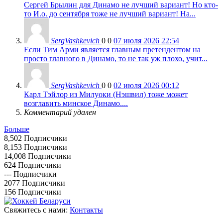
Сергей Брылин для Динамо не лучший вариант! Но кто-
то И.о. до сентября тоже не лучший вариант! На...
SergVashkevich
0
0
07 июля 2026 22:54
Если Тим Арми является главным претендентом на
просто главного в Динамо, то не так уж плохо, учит...
SergVashkevich
0
0
02 июля 2026 00:12
Карл Тэйлор из Милуоки (Нэшвил) тоже может
возглавить минское Динамо....
Комментарий удален
Больше
8,502
Подписчики
8,153
Подписчики
14,008
Подписчики
624
Подписчики
---
Подписчики
2077
Подписчики
156
Подписчики
Свяжитесь с нами:
Контакты