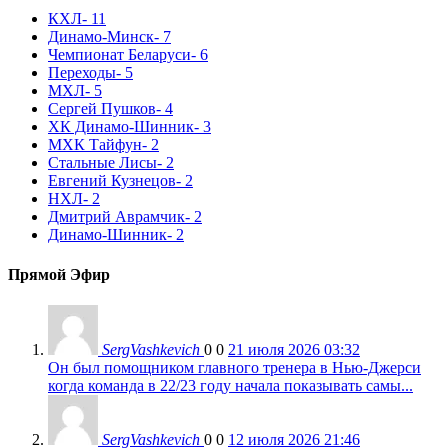
КХЛ
- 11
Динамо-Минск
- 7
Чемпионат Беларуси
- 6
Переходы
- 5
МХЛ
- 5
Сергей Пушков
- 4
ХК Динамо-Шинник
- 3
МХК Тайфун
- 2
Стальные Лисы
- 2
Евгений Кузнецов
- 2
НХЛ
- 2
Дмитрий Аврамчик
- 2
Динамо-Шинник
- 2
Прямой Эфир
SergVashkevich
0
0
21 июля 2026 03:32
Он был помощником главного тренера в Нью-Джерси
когда команда в 22/23 году начала показывать самы...
SergVashkevich
0
0
12 июля 2026 21:46