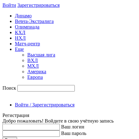
Войти
Зарегиcтрироваться
Динамо
Betera-Экстралига
Олимпиада
КХЛ
НХЛ
Матч-центр
Еще
Высшая лига
ВХЛ
МХЛ
Америка
Европа
Поиск
Войти / Зарегистрироваться
Регистрация
Добро пожаловать! Войдите в свою учётную запись
Ваш логин
Ваш пароль