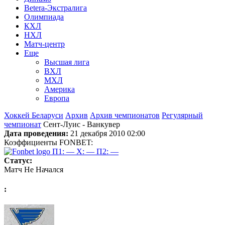
Betera-Экстралига
Олимпиада
КХЛ
НХЛ
Матч-центр
Еще
Высшая лига
ВХЛ
МХЛ
Америка
Европа
Хоккей Беларуси
Архив
Архив чемпионатов
Регулярный
чемпионат
Сент-Луис - Ванкувер
Дата проведения:
21 декабря 2010 02:00
Коэффициенты FONBET:
П1: —
X: —
П2: —
Статус:
Матч Не Начался
: