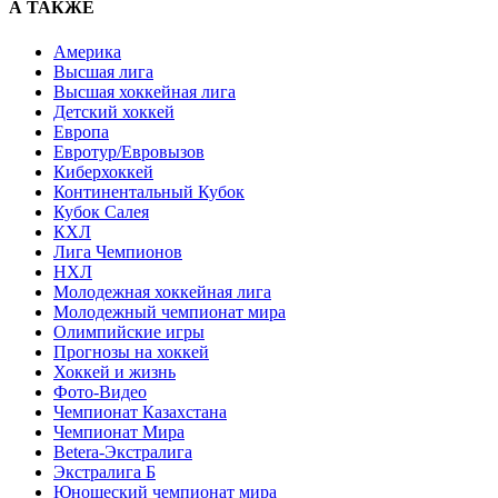
А ТАКЖЕ
Америка
Высшая лига
Высшая хоккейная лига
Детский хоккей
Европа
Евротур/Евровызов
Киберхоккей
Континентальный Кубок
Кубок Салея
КХЛ
Лига Чемпионов
НХЛ
Молодежная хоккейная лига
Молодежный чемпионат мира
Олимпийские игры
Прогнозы на хоккей
Хоккей и жизнь
Фото-Видео
Чемпионат Казахстана
Чемпионат Мира
Betera-Экстралига
Экстралига Б
Юношеский чемпионат мира