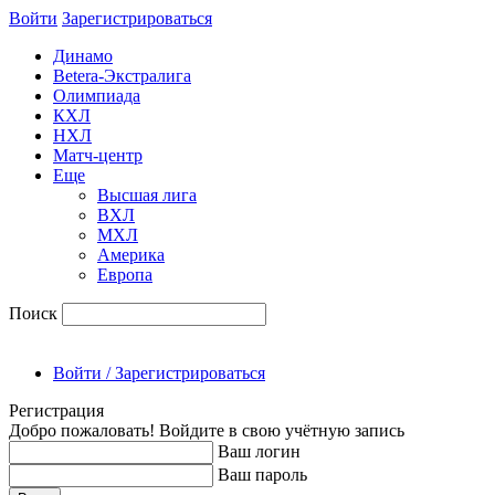
Войти
Зарегиcтрироваться
Динамо
Betera-Экстралига
Олимпиада
КХЛ
НХЛ
Матч-центр
Еще
Высшая лига
ВХЛ
МХЛ
Америка
Европа
Поиск
Войти / Зарегистрироваться
Регистрация
Добро пожаловать! Войдите в свою учётную запись
Ваш логин
Ваш пароль