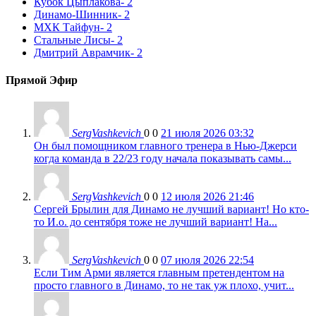
Кубок Цыплакова
- 2
Динамо-Шинник
- 2
МХК Тайфун
- 2
Стальные Лисы
- 2
Дмитрий Аврамчик
- 2
Прямой Эфир
SergVashkevich
0
0
21 июля 2026 03:32
Он был помощником главного тренера в Нью-Джерси
когда команда в 22/23 году начала показывать самы...
SergVashkevich
0
0
12 июля 2026 21:46
Сергей Брылин для Динамо не лучший вариант! Но кто-
то И.о. до сентября тоже не лучший вариант! На...
SergVashkevich
0
0
07 июля 2026 22:54
Если Тим Арми является главным претендентом на
просто главного в Динамо, то не так уж плохо, учит...