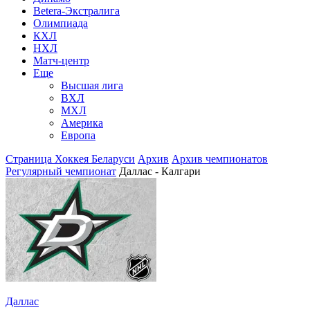
Betera-Экстралига
Олимпиада
КХЛ
НХЛ
Матч-центр
Еще
Высшая лига
ВХЛ
МХЛ
Америка
Европа
Страница Хоккея Беларуси
Архив
Архив чемпионатов
Регулярный чемпионат
Даллас - Калгари
Даллас