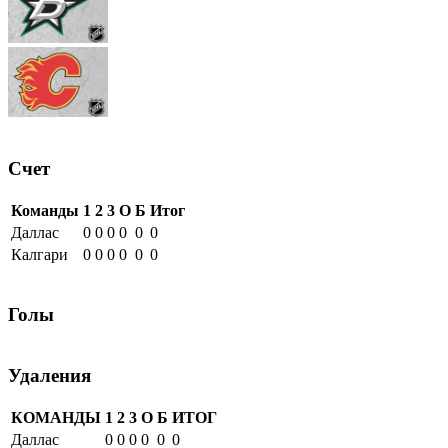
Счет
Команды
1
2
3
О
Б
Итог
Даллас
0
0
0
0
0
0
Калгари
0
0
0
0
0
0
Голы
Удаления
КОМАНДЫ
1
2
3
О
Б
ИТОГ
Даллас
0
0
0
0
0
0