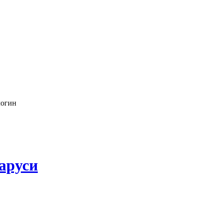
логин
аруси