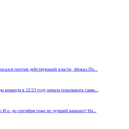
исался против действующнй власти, збежал.По...
 команда в 22/23 году начала показывать самы...
И.о. до сентября тоже не лучший вариант! На...