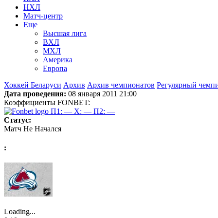
НХЛ
Матч-центр
Еще
Высшая лига
ВХЛ
МХЛ
Америка
Европа
Хоккей Беларуси
Архив
Архив чемпионатов
Регулярный чемп
Дата проведения:
08 января 2011 21:00
Коэффициенты FONBET:
П1: —
X: —
П2: —
Статус:
Матч Не Начался
:
Loading...