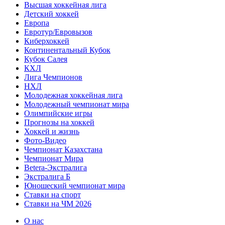
Высшая хоккейная лига
Детский хоккей
Европа
Евротур/Евровызов
Киберхоккей
Континентальный Кубок
Кубок Салея
КХЛ
Лига Чемпионов
НХЛ
Молодежная хоккейная лига
Молодежный чемпионат мира
Олимпийские игры
Прогнозы на хоккей
Хоккей и жизнь
Фото-Видео
Чемпионат Казахстана
Чемпионат Мира
Betera-Экстралига
Экстралига Б
Юношеский чемпионат мира
Ставки на спорт
Ставки на ЧМ 2026
О нас