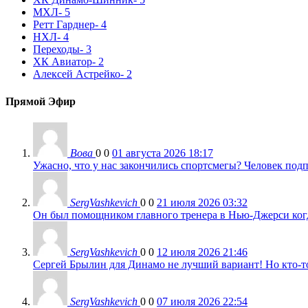
МХЛ
- 5
Ретт Гарднер
- 4
НХЛ
- 4
Переходы
- 3
ХК Авиатор
- 2
Алексей Астрейко
- 2
Прямой Эфир
Вова
0
0
01 августа 2026 18:17
Ужасно, что у нас закончились спортсмегы? Человек подп
SergVashkevich
0
0
21 июля 2026 03:32
Он был помощником главного тренера в Нью-Джерси когда
SergVashkevich
0
0
12 июля 2026 21:46
Сергей Брылин для Динамо не лучший вариант! Но кто-то 
SergVashkevich
0
0
07 июля 2026 22:54