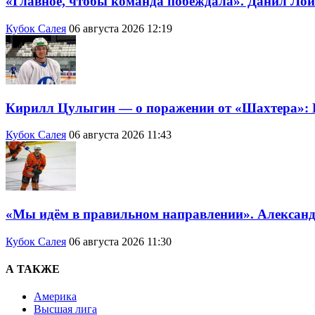
«Главное, чтобы команда побеждала». Данил Лой
Кубок Салея
06 августа 2026 12:19
Кирилл Цулыгин — о поражении от «Шахтера»: Б
Кубок Салея
06 августа 2026 11:43
«Мы идём в правильном направлении». Александр
Кубок Салея
06 августа 2026 11:30
А ТАКЖЕ
Америка
Высшая лига