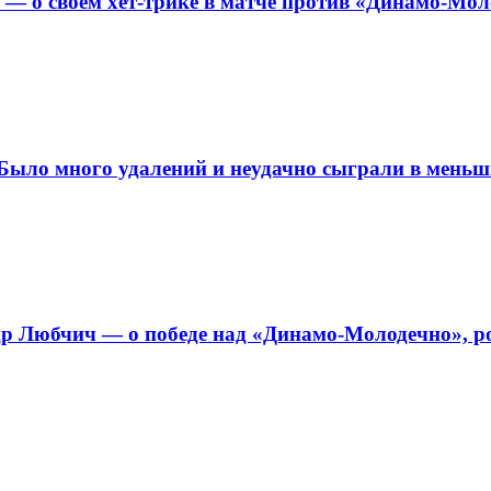
 — о своем хет-трике в матче против «Динамо-Мо
ыло много удалений и неудачно сыграли в меньш
 Любчич — о победе над «Динамо-Молодечно», ро