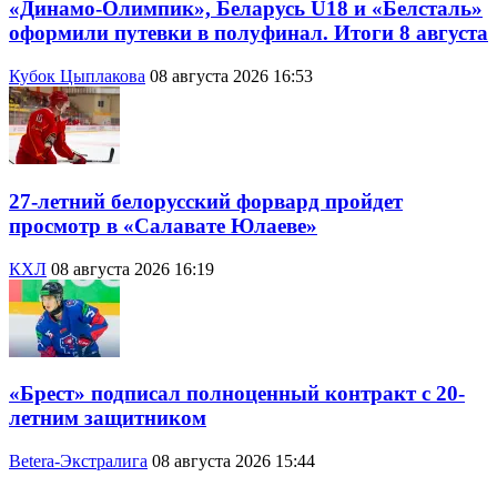
«Динамо-Олимпик», Беларусь U18 и «Белсталь»
оформили путевки в полуфинал. Итоги 8 августа
Кубок Цыплакова
08 августа 2026 16:53
27-летний белорусский форвард пройдет
просмотр в «Салавате Юлаеве»
КХЛ
08 августа 2026 16:19
«Брест» подписал полноценный контракт с 20-
летним защитником
Betera-Экстралига
08 августа 2026 15:44