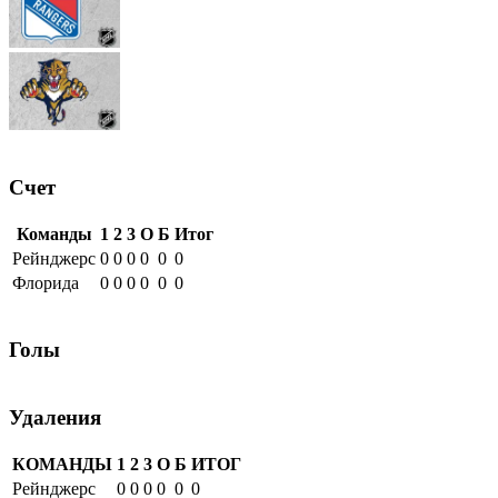
Счет
Команды
1
2
3
О
Б
Итог
Рейнджерс
0
0
0
0
0
0
Флорида
0
0
0
0
0
0
Голы
Удаления
КОМАНДЫ
1
2
3
О
Б
ИТОГ
Рейнджерс
0
0
0
0
0
0