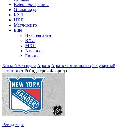
Betera-Экстралига
Олимпиада
КХЛ
НХЛ
Матч-центр
Еще
Высшая лига
ВХЛ
МХЛ
Америка
Европа
Хоккей Беларуси
Архив
Архив чемпионатов
Регулярный
чемпионат
Рейнджерс - Флорида
Рейнджерс