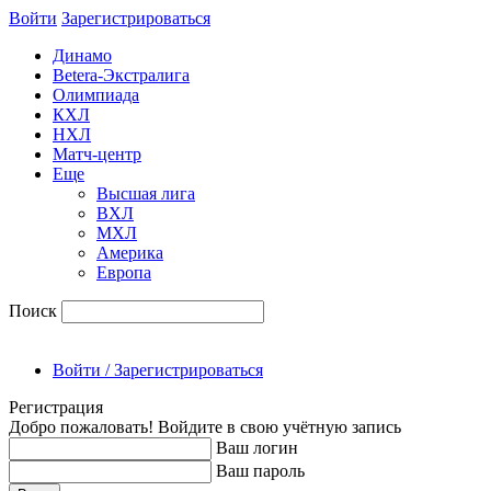
Войти
Зарегиcтрироваться
Динамо
Betera-Экстралига
Олимпиада
КХЛ
НХЛ
Матч-центр
Еще
Высшая лига
ВХЛ
МХЛ
Америка
Европа
Поиск
Войти / Зарегистрироваться
Регистрация
Добро пожаловать! Войдите в свою учётную запись
Ваш логин
Ваш пароль