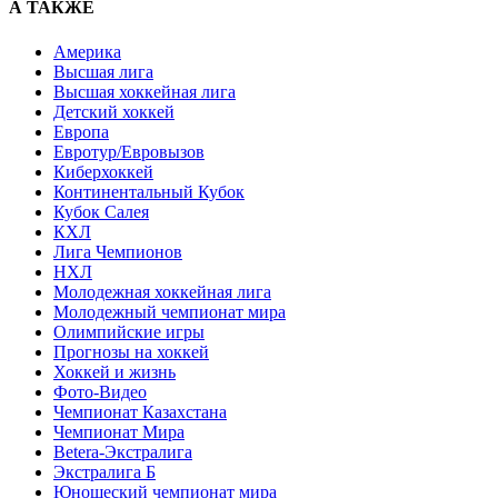
А ТАКЖЕ
Америка
Высшая лига
Высшая хоккейная лига
Детский хоккей
Европа
Евротур/Евровызов
Киберхоккей
Континентальный Кубок
Кубок Салея
КХЛ
Лига Чемпионов
НХЛ
Молодежная хоккейная лига
Молодежный чемпионат мира
Олимпийские игры
Прогнозы на хоккей
Хоккей и жизнь
Фото-Видео
Чемпионат Казахстана
Чемпионат Мира
Betera-Экстралига
Экстралига Б
Юношеский чемпионат мира