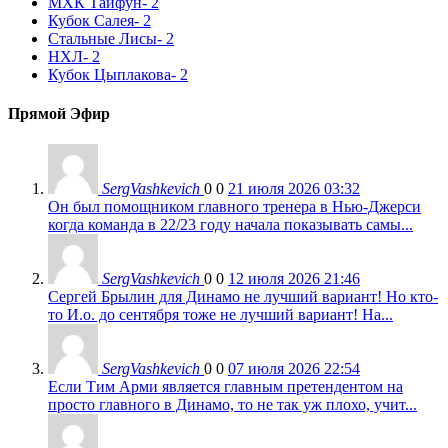
МХК Тайфун
- 2
Кубок Салея
- 2
Стальные Лисы
- 2
НХЛ
- 2
Кубок Цыплакова
- 2
Прямой Эфир
SergVashkevich
0
0
21 июля 2026 03:32
Он был помощником главного тренера в Нью-Джерси
когда команда в 22/23 году начала показывать самы...
SergVashkevich
0
0
12 июля 2026 21:46
Сергей Брылин для Динамо не лучший вариант! Но кто-
то И.о. до сентября тоже не лучший вариант! На...
SergVashkevich
0
0
07 июля 2026 22:54
Если Тим Арми является главным претендентом на
просто главного в Динамо, то не так уж плохо, учит...