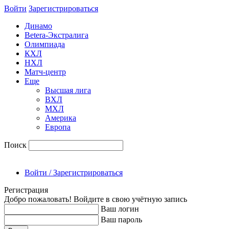
Войти
Зарегиcтрироваться
Динамо
Betera-Экстралига
Олимпиада
КХЛ
НХЛ
Матч-центр
Еще
Высшая лига
ВХЛ
МХЛ
Америка
Европа
Поиск
Войти / Зарегистрироваться
Регистрация
Добро пожаловать! Войдите в свою учётную запись
Ваш логин
Ваш пароль