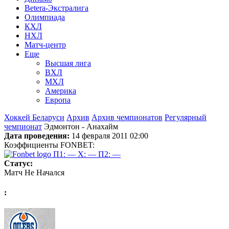
Betera-Экстралига
Олимпиада
КХЛ
НХЛ
Матч-центр
Еще
Высшая лига
ВХЛ
МХЛ
Америка
Европа
Хоккей Беларуси
Архив
Архив чемпионатов
Регулярный
чемпионат
Эдмонтон - Анахайм
Дата проведения:
14 февраля 2011 02:00
Коэффициенты FONBET:
П1: —
X: —
П2: —
Статус:
Матч Не Начался
: