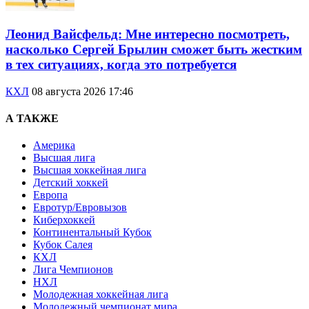
Леонид Вайсфельд: Мне интересно посмотреть,
насколько Сергей Брылин сможет быть жестким
в тех ситуациях, когда это потребуется
КХЛ
08 августа 2026 17:46
А ТАКЖЕ
Америка
Высшая лига
Высшая хоккейная лига
Детский хоккей
Европа
Евротур/Евровызов
Киберхоккей
Континентальный Кубок
Кубок Салея
КХЛ
Лига Чемпионов
НХЛ
Молодежная хоккейная лига
Молодежный чемпионат мира