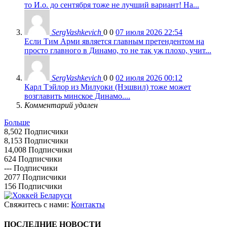
то И.о. до сентября тоже не лучший вариант! На...
SergVashkevich
0
0
07 июля 2026 22:54
Если Тим Арми является главным претендентом на
просто главного в Динамо, то не так уж плохо, учит...
SergVashkevich
0
0
02 июля 2026 00:12
Карл Тэйлор из Милуоки (Нэшвил) тоже может
возглавить минское Динамо....
Комментарий удален
Больше
8,502
Подписчики
8,153
Подписчики
14,008
Подписчики
624
Подписчики
---
Подписчики
2077
Подписчики
156
Подписчики
Свяжитесь с нами:
Контакты
ПОСЛЕДНИЕ НОВОСТИ