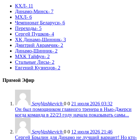
КХЛ
- 11
Динамо-Минск
- 7
МХЛ
- 6
Чемпионат Беларуси
- 6
Переходы
- 5
Сергей Пушков
- 4
ХК Динамо-Шинник
- 3
Дмитрий Аврамчик
- 2
Динамо-Шинник
- 2
МХК Тайфун
- 2
Стальные Лисы
- 2
Евгений Кузнецов
- 2
Прямой Эфир
SergVashkevich
0
0
21 июля 2026 03:32
Он был помощником главного тренера в Нью-Джерси
когда команда в 22/23 году начала показывать самы...
SergVashkevich
0
0
12 июля 2026 21:46
Сергей Брылин для Динамо не лучший вариант! Но кто-