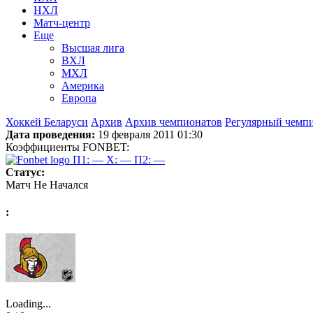
НХЛ
Матч-центр
Еще
Высшая лига
ВХЛ
МХЛ
Америка
Европа
Хоккей Беларуси
Архив
Архив чемпионатов
Регулярный чемп
Дата проведения:
19 февраля 2011 01:30
Коэффициенты FONBET:
П1: —
X: —
П2: —
Статус:
Матч Не Начался
:
Loading...