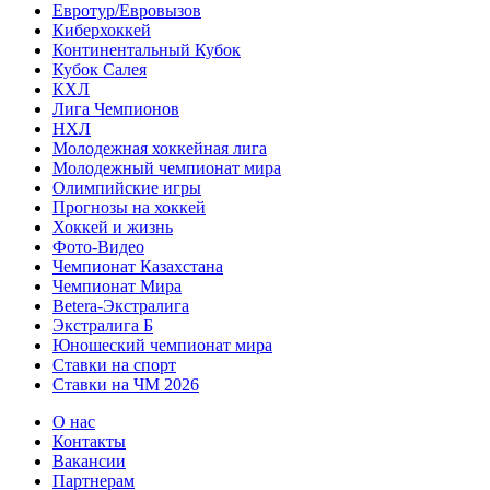
Евротур/Евровызов
Киберхоккей
Континентальный Кубок
Кубок Салея
КХЛ
Лига Чемпионов
НХЛ
Молодежная хоккейная лига
Молодежный чемпионат мира
Олимпийские игры
Прогнозы на хоккей
Хоккей и жизнь
Фото-Видео
Чемпионат Казахстана
Чемпионат Мира
Betera-Экстралига
Экстралига Б
Юношеский чемпионат мира
Ставки на спорт
Ставки на ЧМ 2026
О нас
Контакты
Вакансии
Партнерам