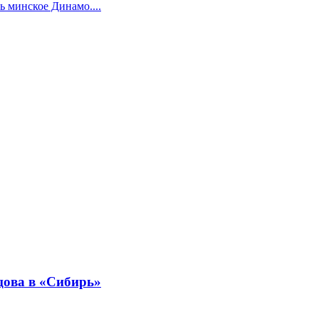
 минское Динамо....
цова в «Сибирь»