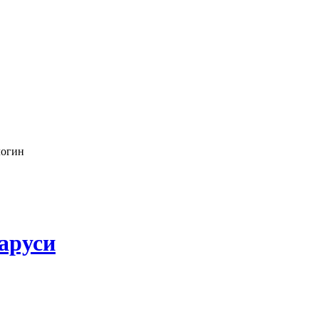
логин
аруси