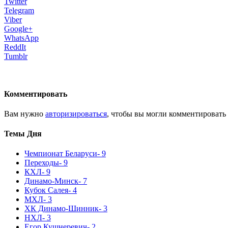
Twitter
Telegram
Viber
Google+
WhatsApp
ReddIt
Tumblr
Комментировать
Вам нужно
авторизироваться
, чтобы вы могли комментировать
Темы Дня
Чемпионат Беларуси
- 9
Переходы
- 9
КХЛ
- 9
Динамо-Минск
- 7
Кубок Салея
- 4
МХЛ
- 3
ХК Динамо-Шинник
- 3
НХЛ
- 3
Егор Кушнеревич
- 2