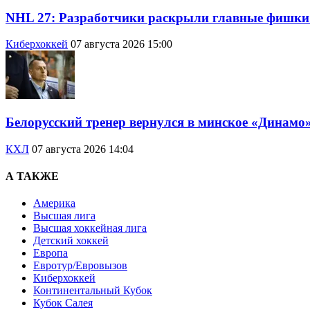
NHL 27: Разработчики раскрыли главные фишки
Киберхоккей
07 августа 2026 15:00
Белорусский тренер вернулся в минское «Динамо
КХЛ
07 августа 2026 14:04
А ТАКЖЕ
Америка
Высшая лига
Высшая хоккейная лига
Детский хоккей
Европа
Евротур/Евровызов
Киберхоккей
Континентальный Кубок
Кубок Салея