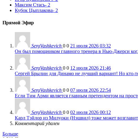
Максим Стась
- 2
Кубок Цыплакова
- 2
Прямой Эфир
SergVashkevich
0
0
21 июля 2026 03:32
Он был помощником главного тренера в Нью-Джерси когда
SergVashkevich
0
0
12 июля 2026 21:46
Сергей Брылин для Динамо не лучший вариант! Но кто-то 
SergVashkevich
0
0
07 июля 2026 22:54
Если Тим Арми является главным претендентом на просто 
SergVashkevich
0
0
02 июля 2026 00:12
Карл Тэйлор из Милуоки (Нэшвил) тоже может возглавить
Комментарий удален
Больше