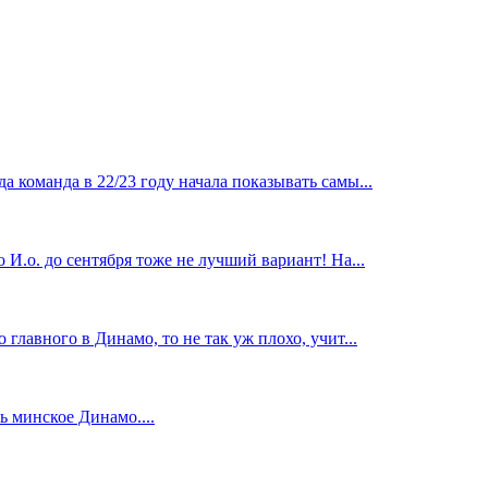
 команда в 22/23 году начала показывать самы...
И.о. до сентября тоже не лучший вариант! На...
главного в Динамо, то не так уж плохо, учит...
 минское Динамо....