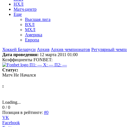
НХЛ
Матч-центр
Еще
Высшая лига
ВХЛ
МХЛ
Америка
Европа
Хоккей Беларуси
Архив
Архив чемпионатов
Регулярный чемп
Дата проведения:
12 марта 2011 01:00
Коэффициенты FONBET:
П1: —
X: —
П2: —
Статус:
Матч Не Начался
:
Loading...
0 / 0
Позиция в рейтинге:
#0
VK
Facebook