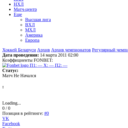
НХЛ
Матч-центр
Еще
Высшая лига
ВХЛ
МХЛ
Америка
Европа
Хоккей Беларуси
Архив
Архив чемпионатов
Регулярный чемп
Дата проведения:
14 марта 2011 02:00
Коэффициенты FONBET:
П1: —
X: —
П2: —
Статус:
Матч Не Начался
:
Loading...
0 / 0
Позиция в рейтинге:
#0
VK
Facebook