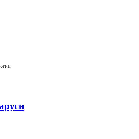
логин
аруси