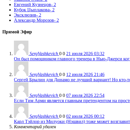
Евгений Кузнецов
- 2
Кубок Цыплакова
- 2
Эксклюзив
- 2
Александр Морозов
- 2
Прямой Эфир
SergVashkevich
0
0
21 июля 2026 03:32
Он был помощником главного тренера в Нью-Джерси когда
SergVashkevich
0
0
12 июля 2026 21:46
Сергей Брылин для Динамо не лучший вариант! Но кто-то 
SergVashkevich
0
0
07 июля 2026 22:54
Если Тим Арми является главным претендентом на просто 
SergVashkevich
0
0
02 июля 2026 00:12
Карл Тэйлор из Милуоки (Нэшвил) тоже может возглавить
Комментарий удален