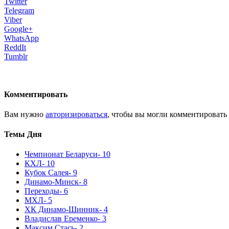
Twitter
Telegram
Viber
Google+
WhatsApp
ReddIt
Tumblr
Комментировать
Вам нужно
авторизироваться
, чтобы вы могли комментировать
Темы Дня
Чемпионат Беларуси
- 10
КХЛ
- 10
Кубок Салея
- 9
Динамо-Минск
- 8
Переходы
- 6
МХЛ
- 5
ХК Динамо-Шинник
- 4
Владислав Еременко
- 3
Максим Стась
- 2