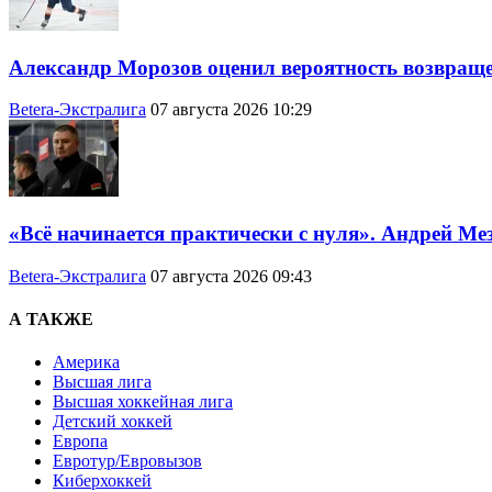
Александр Морозов оценил вероятность возвращ
Betera-Экстралига
07 августа 2026 10:29
«Всё начинается практически с нуля». Андрей Ме
Betera-Экстралига
07 августа 2026 09:43
А ТАКЖЕ
Америка
Высшая лига
Высшая хоккейная лига
Детский хоккей
Европа
Евротур/Евровызов
Киберхоккей