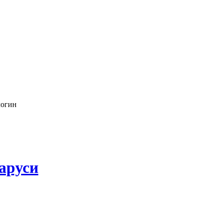
логин
аруси