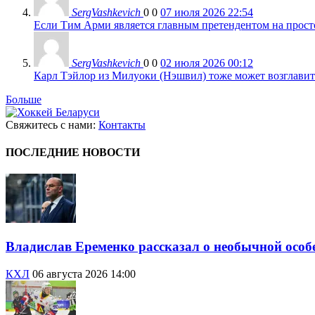
SergVashkevich
0
0
07 июля 2026 22:54
Если Тим Арми является главным претендентом на просто 
SergVashkevich
0
0
02 июля 2026 00:12
Карл Тэйлор из Милуоки (Нэшвил) тоже может возглавить
Больше
Свяжитесь с нами:
Контакты
ПОСЛЕДНИЕ НОВОСТИ
Владислав Еременко рассказал о необычной осо
КХЛ
06 августа 2026 14:00