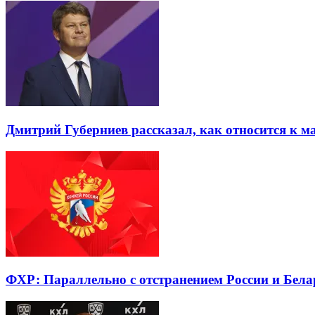
Дмитрий Губерниев рассказал, как относится к м
ФХР: Параллельно с отстранением России и Бел