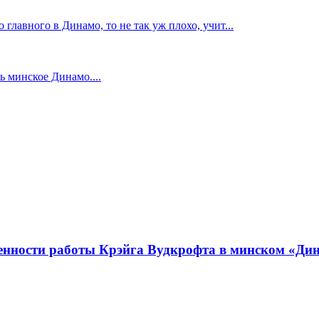
главного в Динамо, то не так уж плохо, учит...
 минское Динамо....
бенности работы Крэйга Вудкрофта в минском «Ди