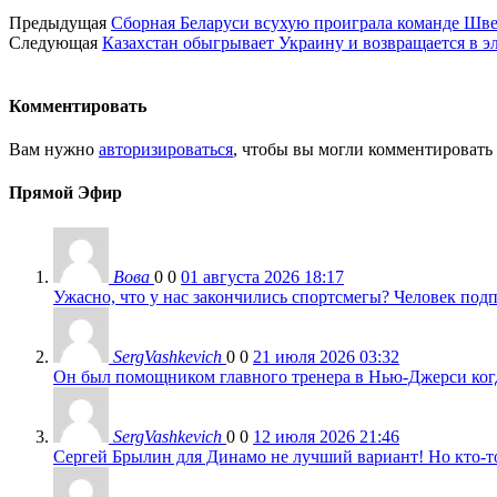
Предыдущая
Сборная Беларуси всухую проиграла команде Шв
Следующая
Казахстан обыгрывает Украину и возвращается в 
Комментировать
Вам нужно
авторизироваться
, чтобы вы могли комментировать
Прямой Эфир
Вова
0
0
01 августа 2026 18:17
Ужасно, что у нас закончились спортсмегы? Человек подп
SergVashkevich
0
0
21 июля 2026 03:32
Он был помощником главного тренера в Нью-Джерси когда
SergVashkevich
0
0
12 июля 2026 21:46
Сергей Брылин для Динамо не лучший вариант! Но кто-то 