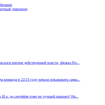
ейцарии
элитный дивизион
исался против действующнй власти, збежал.По...
 команда в 22/23 году начала показывать самы...
И.о. до сентября тоже не лучший вариант! На...