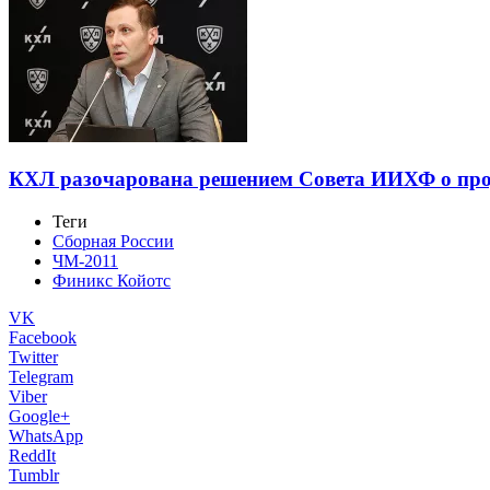
КХЛ разочарована решением Совета ИИХФ о прод
Теги
Сборная России
ЧМ-2011
Финикс Койотс
VK
Facebook
Twitter
Telegram
Viber
Google+
WhatsApp
ReddIt
Tumblr