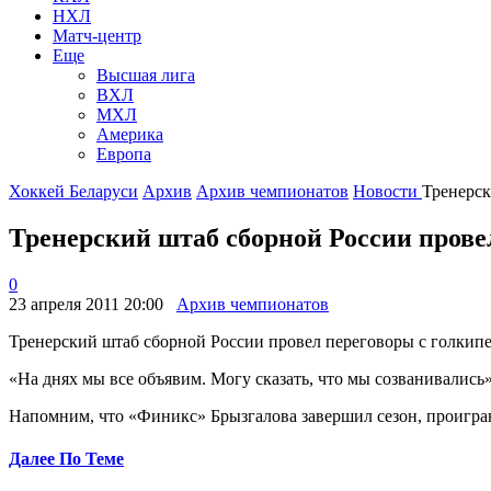
НХЛ
Матч-центр
Еще
Высшая лига
ВХЛ
МХЛ
Америка
Европа
Хоккей Беларуси
Архив
Архив чемпионатов
Новости
Тренерск
Тренерский штаб сборной России пров
0
23 апреля 2011 20:00
Архив чемпионатов
Тренерский штаб сборной России провел переговоры с голки
«На днях мы все объявим. Могу сказать, что мы созванивались
Напомним, что «Финикс» Брызгалова завершил сезон, проиграв 
Далее По Теме