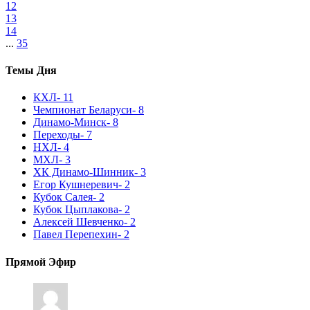
12
13
14
...
35
Темы Дня
КХЛ
- 11
Чемпионат Беларуси
- 8
Динамо-Минск
- 8
Переходы
- 7
НХЛ
- 4
МХЛ
- 3
ХК Динамо-Шинник
- 3
Егор Кушнеревич
- 2
Кубок Салея
- 2
Кубок Цыплакова
- 2
Алексей Шевченко
- 2
Павел Перепехин
- 2
Прямой Эфир