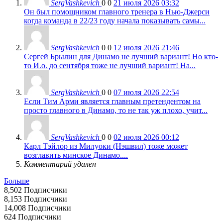
SergVashkevich
0
0
21 июля 2026 03:32
Он был помощником главного тренера в Нью-Джерси
когда команда в 22/23 году начала показывать самы...
SergVashkevich
0
0
12 июля 2026 21:46
Сергей Брылин для Динамо не лучший вариант! Но кто-
то И.о. до сентября тоже не лучший вариант! На...
SergVashkevich
0
0
07 июля 2026 22:54
Если Тим Арми является главным претендентом на
просто главного в Динамо, то не так уж плохо, учит...
SergVashkevich
0
0
02 июля 2026 00:12
Карл Тэйлор из Милуоки (Нэшвил) тоже может
возглавить минское Динамо....
Комментарий удален
Больше
8,502
Подписчики
8,153
Подписчики
14,008
Подписчики
624
Подписчики