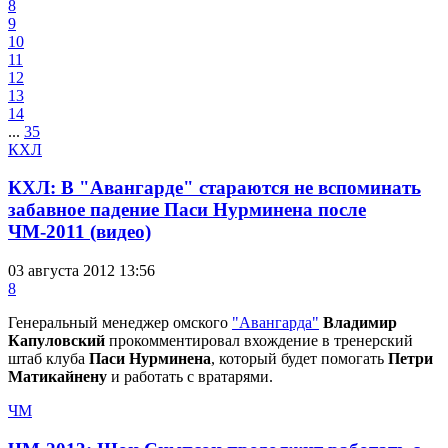
8
9
10
11
12
13
14
...
35
КХЛ
КХЛ: В "Авангарде" стараются не вспоминать
забавное падение Паси Нурминена после
ЧМ-2011 (видео)
03 августа 2012 13:56
8
Генеральный менеджер омского
"Авангарда"
Владимир
Капуловский
прокомментировал вхождение в тренерский
штаб клуба
Паси Нурминена
, который будет помогать
Петри
Матикайнену
и работать с вратарями.
ЧМ