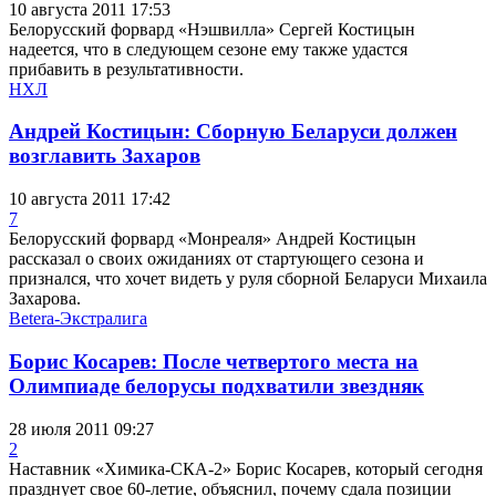
10 августа 2011 17:53
Белорусский форвард «Нэшвилла» Сергей Костицын
надеется, что в следующем сезоне ему также удастся
прибавить в результативности.
НХЛ
Андрей Костицын: Сборную Беларуси должен
возглавить Захаров
10 августа 2011 17:42
7
Белорусский форвард «Монреаля» Андрей Костицын
рассказал о своих ожиданиях от стартующего сезона и
признался, что хочет видеть у руля сборной Беларуси Михаила
Захарова.
Betera-Экстралига
Борис Косарев: После четвертого места на
Олимпиаде белорусы подхватили звездняк
28 июля 2011 09:27
2
Наставник «Химика-СКА-2» Борис Косарев, который сегодня
празднует свое 60-летие, объяснил, почему сдала позиции