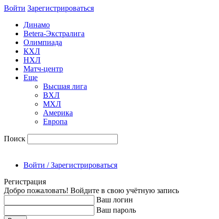
Войти
Зарегиcтрироваться
Динамо
Betera-Экстралига
Олимпиада
КХЛ
НХЛ
Матч-центр
Еще
Высшая лига
ВХЛ
МХЛ
Америка
Европа
Поиск
Войти / Зарегистрироваться
Регистрация
Добро пожаловать! Войдите в свою учётную запись
Ваш логин
Ваш пароль