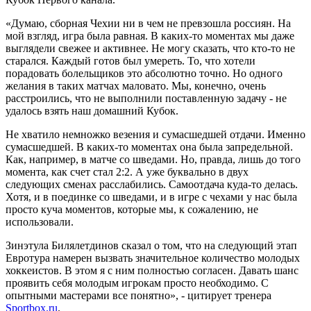
«Думаю, сборная Чехии ни в чем не превзошла россиян. На
мой взгляд, игра была равная. В каких-то моментах мы даже
выглядели свежее и активнее. Не могу сказать, что кто-то не
старался. Каждый готов был умереть. То, что хотели
порадовать болельщиков это абсолютно точно. Но одного
желания в таких матчах маловато. Мы, конечно, очень
расстроились, что не выполнили поставленную задачу - не
удалось взять наш домашний Кубок.
Не хватило немножко везения и сумасшедшей отдачи. Именно
сумасшедшей. В каких-то моментах она была запредельной.
Как, например, в матче со шведами. Но, правда, лишь до того
момента, как счет стал 2:2. А уже буквально в двух
следующих сменах расслабились. Самоотдача куда-то делась.
Хотя, и в поединке со шведами, и в игре с чехами у нас была
просто куча моментов, которые мы, к сожалению, не
использовали.
Зинэтула Билялетдинов сказал о том, что на следующий этап
Евротура намерен вызвать значительное количество молодых
хоккеистов. В этом я с ним полностью согласен. Давать шанс
проявить себя молодым игрокам просто необходимо. С
опытными мастерами все понятно», - цитирует тренера
Sportbox.ru
.