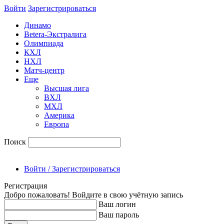
Войти
Зарегиcтрироваться
Динамо
Betera-Экстралига
Олимпиада
КХЛ
НХЛ
Матч-центр
Еще
Высшая лига
ВХЛ
МХЛ
Америка
Европа
Поиск
Войти / Зарегистрироваться
Регистрация
Добро пожаловать! Войдите в свою учётную запись
Ваш логин
Ваш пароль