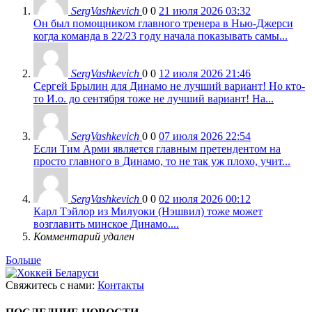
SergVashkevich
0
0
21 июля 2026 03:32
Он был помощником главного тренера в Нью-Джерси
когда команда в 22/23 году начала показывать самы...
SergVashkevich
0
0
12 июля 2026 21:46
Сергей Брылин для Динамо не лучший вариант! Но кто-
то И.о. до сентября тоже не лучший вариант! На...
SergVashkevich
0
0
07 июля 2026 22:54
Если Тим Арми является главным претендентом на
просто главного в Динамо, то не так уж плохо, учит...
SergVashkevich
0
0
02 июля 2026 00:12
Карл Тэйлор из Милуоки (Нэшвил) тоже может
возглавить минское Динамо....
Комментарий удален
Больше
Свяжитесь с нами:
Контакты