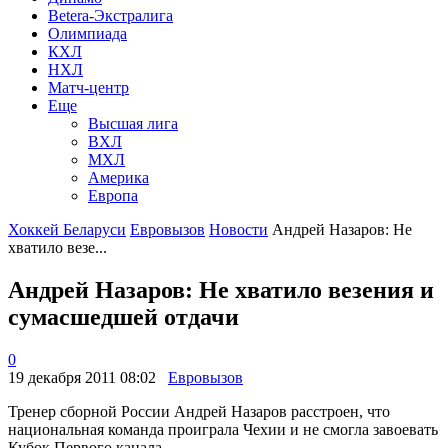
Betera-Экстралига
Олимпиада
КХЛ
НХЛ
Матч-центр
Еще
Высшая лига
ВХЛ
МХЛ
Америка
Европа
Хоккей Беларуси
Евровызов
Новости
Андрей Назаров: Не
хватило везе...
Андрей Назаров: Не хватило везения и
сумасшедшей отдачи
0
19 декабря 2011 08:02
Евровызов
Тренер сборной России Андрей Назаров расстроен, что
национальная команда проиграла Чехии и не смогла завоевать
Кубок Первого канала.