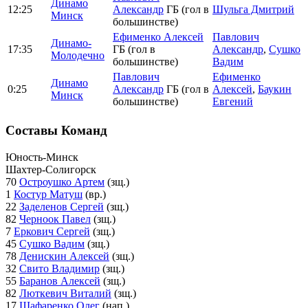
Динамо
12:25
Александр
ГБ (гол в
Шульга Дмитрий
Минск
большинстве)
Ефименко Алексей
Павлович
Динамо-
17:35
ГБ (гол в
Александр
,
Сушко
Молодечно
большинстве)
Вадим
Павлович
Ефименко
Динамо
0:25
Александр
ГБ (гол в
Алексей
,
Баукин
Минск
большинстве)
Евгений
Составы Команд
Юность-Минск
Шахтер-Солигорск
70
Остроушко Артем
(зщ.)
1
Костур Матуш
(вр.)
22
Заделенов Сергей
(зщ.)
82
Черноок Павел
(зщ.)
7
Еркович Сергей
(зщ.)
45
Сушко Вадим
(зщ.)
78
Денискин Алексей
(зщ.)
32
Свито Владимир
(зщ.)
55
Баранов Алексей
(зщ.)
82
Люткевич Виталий
(зщ.)
17
Шафаренко Олег
(нап.)