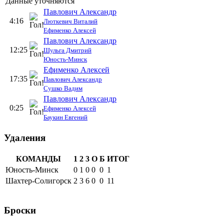
Данные уточняются
Павлович Александр
4:16
Люткевич Виталий
Ефименко Алексей
Павлович Александр
12:25
Шульга Дмитрий
Юность-Минск
Ефименко Алексей
17:35
Павлович Александр
Сушко Вадим
Павлович Александр
0:25
Ефименко Алексей
Баукин Евгений
Удаления
КОМАНДЫ
1
2
3
О
Б
ИТОГ
Юность-Минск
0
1
0
0
0
1
Шахтер-Солигорск
2
3
6
0
0
11
Броски