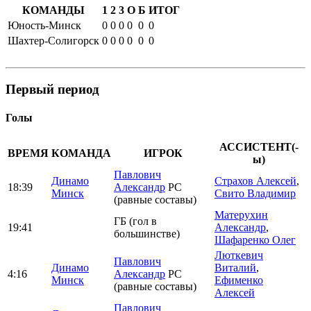
КОМАНДЫ
1
2
3
О
Б
ИТОГ
Юность-Минск
0
0
0
0
0
0
Шахтер-Солигорск
0
0
0
0
0
0
Первый период
Голы
АССИСТЕНТ(-
ВРЕМЯ
КОМАНДА
ИГРОК
ы)
Павлович
Динамо
Страхов Алексей
,
18:39
Александр
РС
Минск
Свито Владимир
(равные составы)
Матерухин
ГБ (гол в
19:41
Александр
,
большинстве)
Шафаренко Олег
Люткевич
Павлович
Динамо
Виталий
,
4:16
Александр
РС
Минск
Ефименко
(равные составы)
Алексей
Павлович