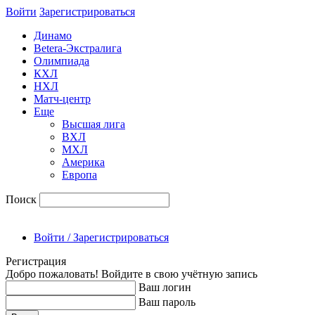
Войти
Зарегиcтрироваться
Динамо
Betera-Экстралига
Олимпиада
КХЛ
НХЛ
Матч-центр
Еще
Высшая лига
ВХЛ
МХЛ
Америка
Европа
Поиск
Войти / Зарегистрироваться
Регистрация
Добро пожаловать! Войдите в свою учётную запись
Ваш логин
Ваш пароль