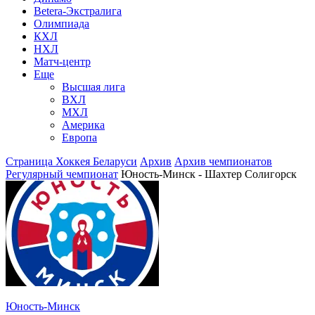
Betera-Экстралига
Олимпиада
КХЛ
НХЛ
Матч-центр
Еще
Высшая лига
ВХЛ
МХЛ
Америка
Европа
Страница Хоккея Беларуси
Архив
Архив чемпионатов
Регулярный чемпионат
Юность-Минск - Шахтер Солигорск
Юность-Минск