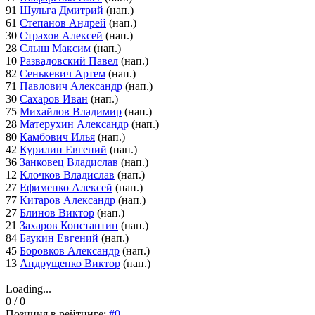
91
Шульга Дмитрий
(нап.)
61
Степанов Андрей
(нап.)
30
Страхов Алексей
(нап.)
28
Слыш Максим
(нап.)
10
Развадовский Павел
(нап.)
82
Сенькевич Артем
(нап.)
71
Павлович Александр
(нап.)
30
Сахаров Иван
(нап.)
75
Михайлов Владимир
(нап.)
28
Матерухин Александр
(нап.)
80
Камбович Илья
(нап.)
42
Курилин Евгений
(нап.)
36
Занковец Владислав
(нап.)
12
Клочков Владислав
(нап.)
27
Ефименко Алексей
(нап.)
77
Китаров Александр
(нап.)
27
Блинов Виктор
(нап.)
21
Захаров Константин
(нап.)
84
Баукин Евгений
(нап.)
45
Боровков Александр
(нап.)
13
Андрущенко Виктор
(нап.)
Loading...
0 / 0
Позиция в рейтинге:
#0