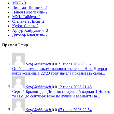
МХЛ
- 3
Динамо-Шинник
- 2
Павел Перепехин
- 2
МХК Тайфун
- 2
Стальные Лисы
- 2
Кубок Салея
- 2
Артур Хайруллин
- 2
Джозеф Бландизи
- 2
Прямой Эфир
SergVashkevich
0
0
21 июля 2026 03:32
Он был помощником главного тренера в Нью-Джерси
когда команда в 22/23 году начала показывать самы...
SergVashkevich
0
0
12 июля 2026 21:46
Сергей Брылин для Динамо не лучший вариант! Но кто-
то И.о. до сентября тоже не лучший вариант! На...
SergVashkevich
0
0
07 июля 2026 22:54