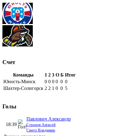
Счет
Команды
1
2
3
О
Б
Итог
Юность-Минск
0
0
0
0
0
0
Шахтер-Солигорск
2
2
1
0
0
5
Голы
Павлович Александр
18:39
Страхов Алексей
Свито Владимир