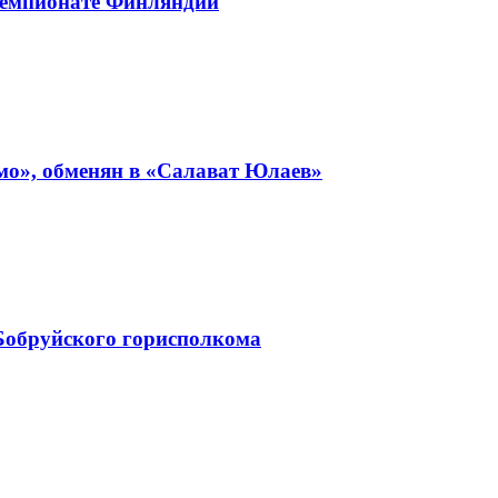
чемпионате Финляндии
мо», обменян в «Салават Юлаев»
Бобруйского горисполкома