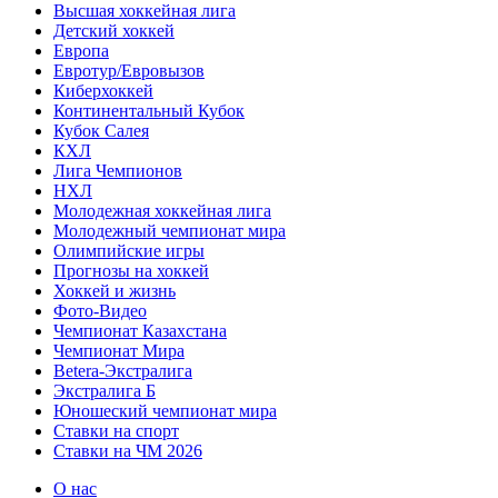
Высшая хоккейная лига
Детский хоккей
Европа
Евротур/Евровызов
Киберхоккей
Континентальный Кубок
Кубок Салея
КХЛ
Лига Чемпионов
НХЛ
Молодежная хоккейная лига
Молодежный чемпионат мира
Олимпийские игры
Прогнозы на хоккей
Хоккей и жизнь
Фото-Видео
Чемпионат Казахстана
Чемпионат Мира
Betera-Экстралига
Экстралига Б
Юношеский чемпионат мира
Ставки на спорт
Ставки на ЧМ 2026
О нас