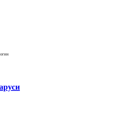
логин
аруси