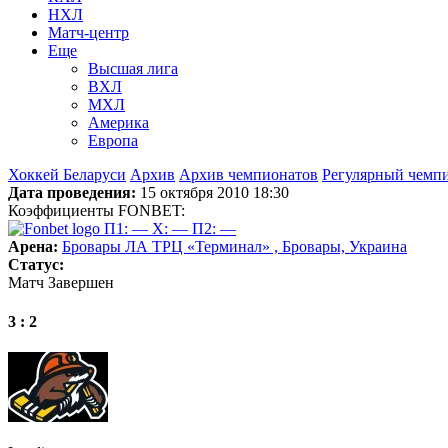
НХЛ
Матч-центр
Еще
Высшая лига
ВХЛ
МХЛ
Америка
Европа
Хоккей Беларуси
Архив
Архив чемпионатов
Регулярный чемп
Дата проведения:
15 октября 2010 18:30
Коэффициенты FONBET:
П1: —
X: —
П2: —
Арена:
Бровары ЛА ТРЦ «Терминал» , Бровары, Украина
Статус:
Матч Завершен
3 : 2