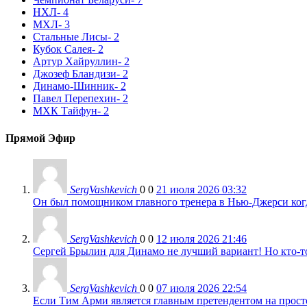
НХЛ
- 4
МХЛ
- 3
Стальные Лисы
- 2
Кубок Салея
- 2
Артур Хайруллин
- 2
Джозеф Бландизи
- 2
Динамо-Шинник
- 2
Павел Перепехин
- 2
МХК Тайфун
- 2
Прямой Эфир
SergVashkevich
0
0
21 июля 2026 03:32
Он был помощником главного тренера в Нью-Джерси когда
SergVashkevich
0
0
12 июля 2026 21:46
Сергей Брылин для Динамо не лучший вариант! Но кто-то 
SergVashkevich
0
0
07 июля 2026 22:54
Если Тим Арми является главным претендентом на просто 