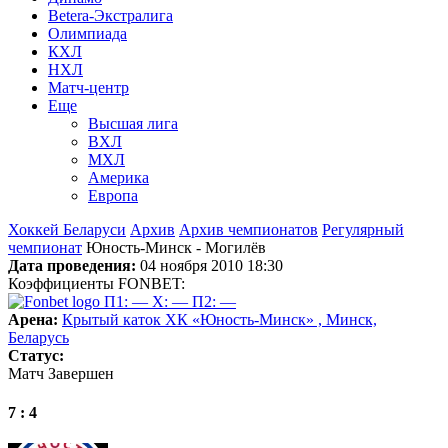
Betera-Экстралига
Олимпиада
КХЛ
НХЛ
Матч-центр
Еще
Высшая лига
ВХЛ
МХЛ
Америка
Европа
Хоккей Беларуси
Архив
Архив чемпионатов
Регулярный
чемпионат
Юность-Минск - Могилёв
Дата проведения:
04 ноября 2010 18:30
Коэффициенты FONBET:
П1: —
X: —
П2: —
Арена:
Крытый каток ХК «Юность-Минск» , Минск,
Беларусь
Статус:
Матч Завершен
7 : 4