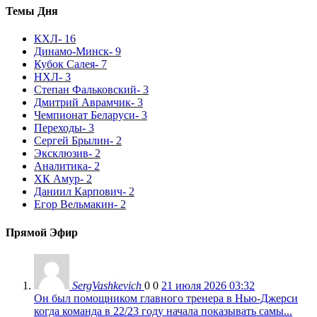
Темы Дня
КХЛ
- 16
Динамо-Минск
- 9
Кубок Салея
- 7
НХЛ
- 3
Степан Фальковский
- 3
Дмитрий Аврамчик
- 3
Чемпионат Беларуси
- 3
Переходы
- 3
Сергей Брылин
- 2
Эксклюзив
- 2
Аналитика
- 2
ХК Амур
- 2
Даниил Карпович
- 2
Егор Вельмакин
- 2
Прямой Эфир
SergVashkevich
0
0
21 июля 2026 03:32
Он был помощником главного тренера в Нью-Джерси
когда команда в 22/23 году начала показывать самы...