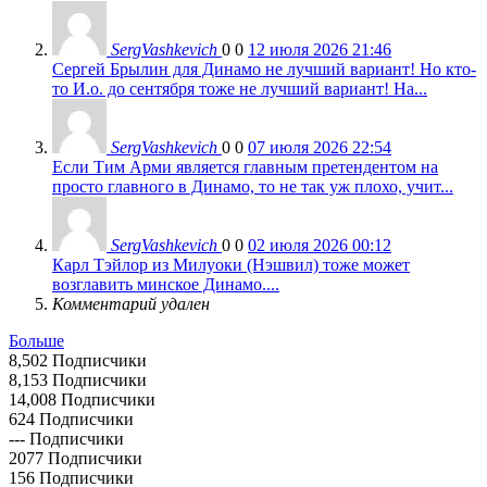
SergVashkevich
0
0
12 июля 2026 21:46
Сергей Брылин для Динамо не лучший вариант! Но кто-
то И.о. до сентября тоже не лучший вариант! На...
SergVashkevich
0
0
07 июля 2026 22:54
Если Тим Арми является главным претендентом на
просто главного в Динамо, то не так уж плохо, учит...
SergVashkevich
0
0
02 июля 2026 00:12
Карл Тэйлор из Милуоки (Нэшвил) тоже может
возглавить минское Динамо....
Комментарий удален
Больше
8,502
Подписчики
8,153
Подписчики
14,008
Подписчики
624
Подписчики
---
Подписчики
2077
Подписчики
156
Подписчики