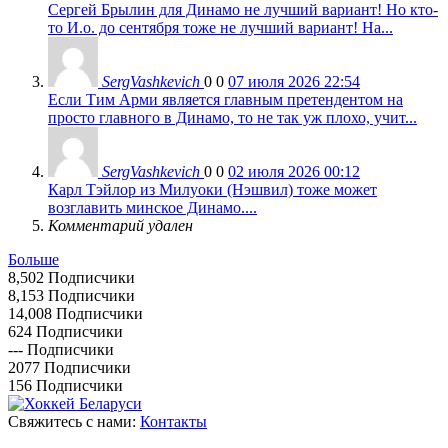
Сергей Брылин для Динамо не лучший вариант! Но кто-
то И.о. до сентября тоже не лучший вариант! На...
SergVashkevich
0
0
07 июля 2026 22:54
Если Тим Арми является главным претендентом на
просто главного в Динамо, то не так уж плохо, учит...
SergVashkevich
0
0
02 июля 2026 00:12
Карл Тэйлор из Милуоки (Нэшвил) тоже может
возглавить минское Динамо....
Комментарий удален
Больше
8,502
Подписчики
8,153
Подписчики
14,008
Подписчики
624
Подписчики
---
Подписчики
2077
Подписчики
156
Подписчики
Свяжитесь с нами:
Контакты