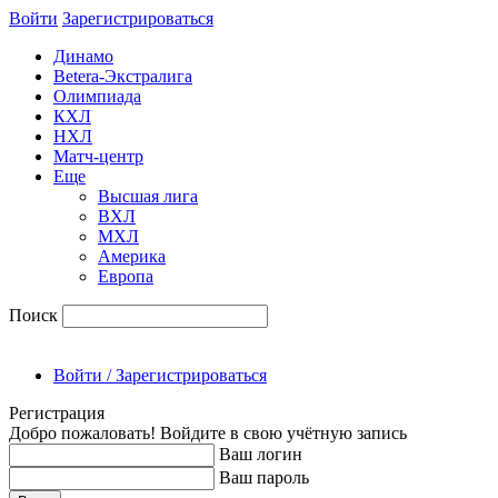
Войти
Зарегиcтрироваться
Динамо
Betera-Экстралига
Олимпиада
КХЛ
НХЛ
Матч-центр
Еще
Высшая лига
ВХЛ
МХЛ
Америка
Европа
Поиск
Войти / Зарегистрироваться
Регистрация
Добро пожаловать! Войдите в свою учётную запись
Ваш логин
Ваш пароль