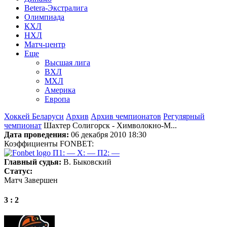
Betera-Экстралига
Олимпиада
КХЛ
НХЛ
Матч-центр
Еще
Высшая лига
ВХЛ
МХЛ
Америка
Европа
Хоккей Беларуси
Архив
Архив чемпионатов
Регулярный
чемпионат
Шахтер Солигорск - Химволокно-М...
Дата проведения:
06 декабря 2010 18:30
Коэффициенты FONBET:
П1: —
X: —
П2: —
Главный судья:
В. Быковский
Статус:
Матч Завершен
3 : 2