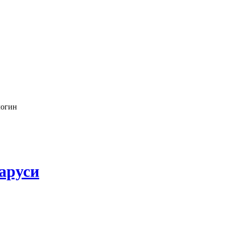
логин
аруси