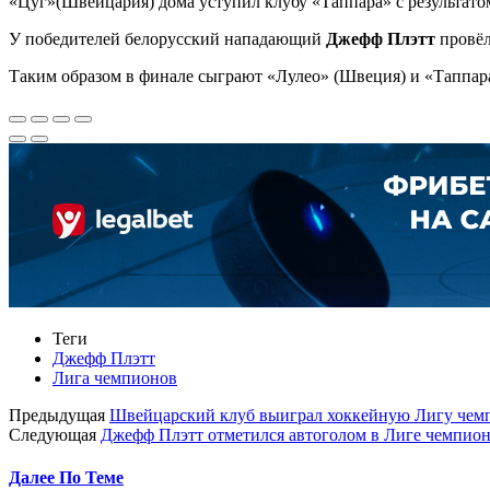
«Цуг»(Швейцария) дома уступил клубу «Таппара» с результатом 
У победителей белорусский нападающий
Джефф Плэтт
провёл 
Таким образом в финале сыграют «Лулео» (Швеция) и «Таппар
Теги
Джефф Плэтт
Лига чемпионов
Предыдущая
Швейцарский клуб выиграл хоккейную Лигу чем
Следующая
Джефф Плэтт отметился автоголом в Лиге чемпио
Далее По Теме