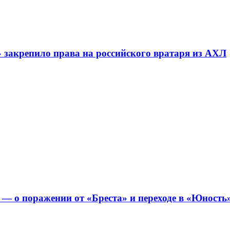
» закрепило права на российского вратаря из АХЛ
 о поражении от «Бреста» и переходе в «Юность