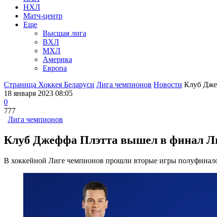
НХЛ
Матч-центр
Еще
Высшая лига
ВХЛ
МХЛ
Америка
Европа
Страница Хоккея Беларуси
Лига чемпионов
Новости
Клуб Дже
18 января 2023 08:05
0
777
Лига чемпионов
Клуб Джеффа Плэтта вышел в финал Л
В хоккейной Лиге чемпионов прошли вторые игры полуфинал