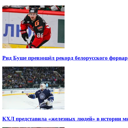
Рид Буше превзошёл рекорд белорусского форвар
КХЛ представила «железных людей» в истории м