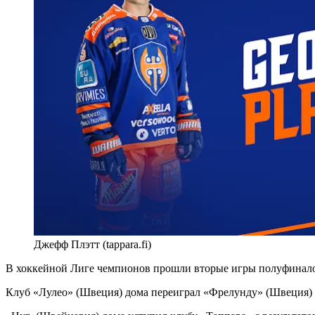
Джефф Плэтт (tappara.fi)
В хоккейной Лиге чемпионов прошли вторые игры полуфинал
Клуб «Лулео» (Швеция) дома переиграл «Фрелунду» (Швеция) с р