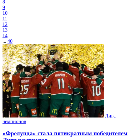
8
9
10
11
12
13
14
...
40
Лига
чемпионов
«Фрелунда» стала пятикратным победителем