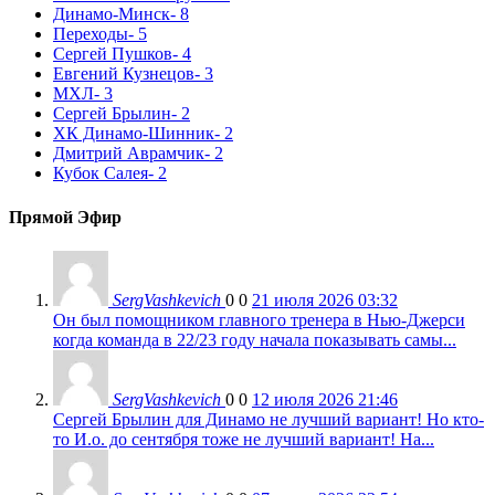
Динамо-Минск
- 8
Переходы
- 5
Сергей Пушков
- 4
Евгений Кузнецов
- 3
МХЛ
- 3
Сергей Брылин
- 2
ХК Динамо-Шинник
- 2
Дмитрий Аврамчик
- 2
Кубок Салея
- 2
Прямой Эфир
SergVashkevich
0
0
21 июля 2026 03:32
Он был помощником главного тренера в Нью-Джерси
когда команда в 22/23 году начала показывать самы...
SergVashkevich
0
0
12 июля 2026 21:46
Сергей Брылин для Динамо не лучший вариант! Но кто-
то И.о. до сентября тоже не лучший вариант! На...