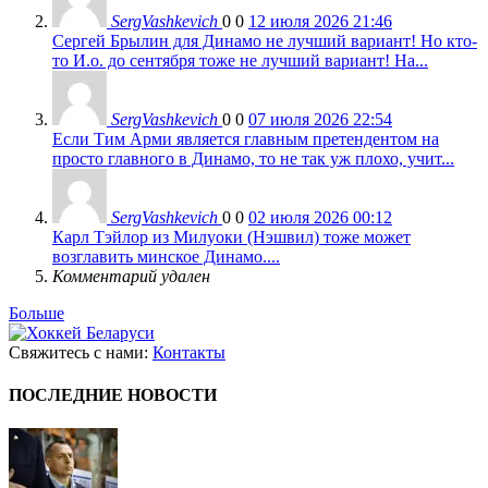
SergVashkevich
0
0
12 июля 2026 21:46
Сергей Брылин для Динамо не лучший вариант! Но кто-
то И.о. до сентября тоже не лучший вариант! На...
SergVashkevich
0
0
07 июля 2026 22:54
Если Тим Арми является главным претендентом на
просто главного в Динамо, то не так уж плохо, учит...
SergVashkevich
0
0
02 июля 2026 00:12
Карл Тэйлор из Милуоки (Нэшвил) тоже может
возглавить минское Динамо....
Комментарий удален
Больше
Свяжитесь с нами:
Контакты
ПОСЛЕДНИЕ НОВОСТИ