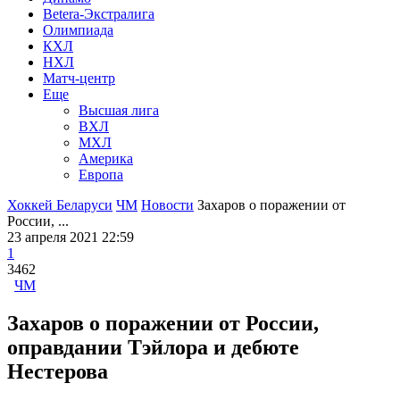
Betera-Экстралига
Олимпиада
КХЛ
НХЛ
Матч-центр
Еще
Высшая лига
ВХЛ
МХЛ
Америка
Европа
Хоккей Беларуси
ЧМ
Новости
Захаров о поражении от
России, ...
23 апреля 2021 22:59
1
3462
ЧМ
Захаров о поражении от России,
оправдании Тэйлора и дебюте
Нестерова