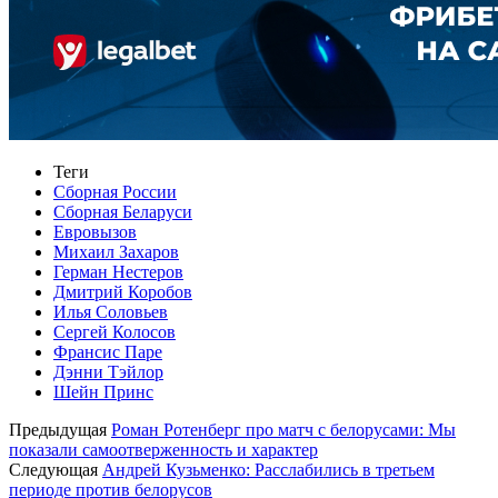
Теги
Сборная России
Сборная Беларуси
Евровызов
Михаил Захаров
Герман Нестеров
Дмитрий Коробов
Илья Соловьев
Сергей Колосов
Франсис Паре
Дэнни Тэйлор
Шейн Принс
Предыдущая
Роман Ротенберг про матч с белорусами: Мы
показали самоотверженность и характер
Следующая
Андрей Кузьменко: Расслабились в третьем
периоде против белорусов