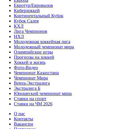
Европа
Евротур/Евровызов
Киберхоккей
Континентальный Кубок
Кубок Салея
КХЛ
Лига Чемпионов
НХЛ
Молодежная хоккейная лига
Молодежный чемпионат мира
Олимпийские игры
Прогнозы на хоккей
Хоккей и жизнь
Фото-Видео
Чемпионат Казахстана
Чемпионат Мира
Betera-Экстралига
Экстралига Б
Юношеский чемпионат мира
Ставки на спорт
Ставки на ЧМ 2026
О нас
Контакты
Вакансии