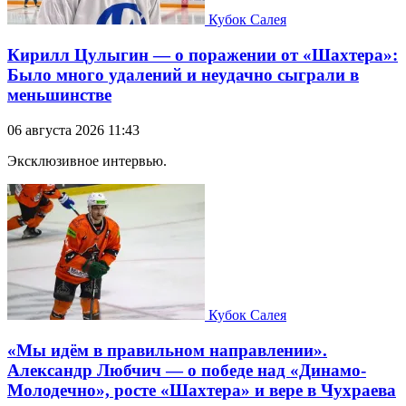
Кубок Салея
Кирилл Цулыгин — о поражении от «Шахтера»:
Было много удалений и неудачно сыграли в
меньшинстве
06 августа 2026 11:43
Эксклюзивное интервью.
Кубок Салея
«Мы идём в правильном направлении».
Александр Любчич — о победе над «Динамо-
Молодечно», росте «Шахтера» и вере в Чухраева