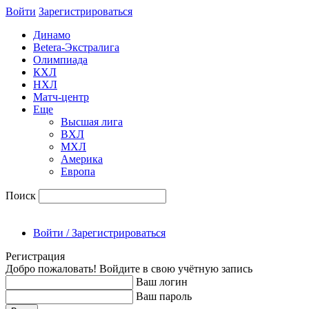
Войти
Зарегиcтрироваться
Динамо
Betera-Экстралига
Олимпиада
КХЛ
НХЛ
Матч-центр
Еще
Высшая лига
ВХЛ
МХЛ
Америка
Европа
Поиск
Войти / Зарегистрироваться
Регистрация
Добро пожаловать! Войдите в свою учётную запись
Ваш логин
Ваш пароль