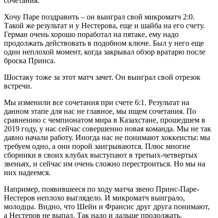
сочетания.
Хочу Паре поздравить – он выиграл свой микроматч 2:0.
Такой же результат и у Нестерова, еще и шайба на его счету.
Герман очень хорошо поработал на пятаке, ему надо
продолжать действовать в подобном ключе. Был у него еще
один неплохой момент, когда закрывал обзор вратарю после
броска Принса.
Шостаку тоже за этот матч зачет. Он выиграл свой отрезок
встречи.
Мы изменили все сочетания при счете 6:1. Результат на
данном этапе для нас не главное, мы ищем сочетания. По
сравнению с чемпионатом мира в Казахстане, прошедшем в
2019 году, у нас сейчас совершенно новая команда. Мы не так
давно начали работу. Иногда нас не понимают хоккеисты: мы
требуем одно, а они порой заигрываются. Плюс многие
сборники в своих клубах выступают в третьих-четвертых
звеньях, и сейчас им очень сложно перестроиться. Но мы на
них надеемся.
Например, появившееся по ходу матча звено Принс-Паре-
Нестеров неплохо выглядело. И микроматч выиграло,
молодцы. Видно, что Шейн и Франсис друг друга понимают,
а Нестеров не выпал. Так надо и дальше продолжать.