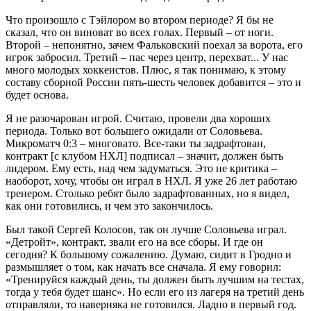
Что произошло с Тэйлором во втором периоде? Я бы не
сказал, что он виноват во всех голах. Первый – от ноги.
Второй – непонятно, зачем Фальковский поехал за ворота, его
игрок забросил. Третий – пас через центр, перехват... У нас
много молодых хоккеистов. Плюс, я так понимаю, к этому
составу сборной России пять-шесть человек добавится – это и
будет основа.
Я не разочарован игрой. Считаю, провели два хороших
периода. Только вот большего ожидали от Соловьева.
Микроматч 0:3 – многовато. Все-таки ты задрафтован,
контракт [с клубом НХЛ] подписал – значит, должен быть
лидером. Ему есть, над чем задуматься. Это не критика –
наоборот, хочу, чтобы он играл в НХЛ. Я уже 26 лет работаю
тренером. Столько ребят было задрафтованных, но я видел,
как они готовились, и чем это закончилось.
Был такой Сергей Колосов, так он лучше Соловьева играл.
«Детройт», контракт, звали его на все сборы. И где он
сегодня? К большому сожалению. Думаю, сидит в Гродно и
размышляет о том, как начать все сначала. Я ему говорил:
«Тренируйся каждый день, ты должен быть лучшим на тестах,
тогда у тебя будет шанс». Но если его из лагеря на третий день
отправляли, то наверняка не готовился. Ладно в первый год.