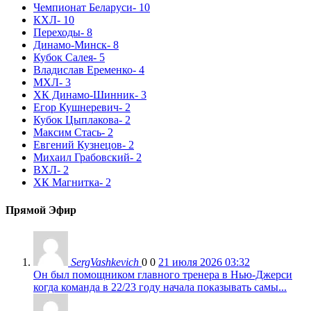
Чемпионат Беларуси
- 10
КХЛ
- 10
Переходы
- 8
Динамо-Минск
- 8
Кубок Салея
- 5
Владислав Еременко
- 4
МХЛ
- 3
ХК Динамо-Шинник
- 3
Егор Кушнеревич
- 2
Кубок Цыплакова
- 2
Максим Стась
- 2
Евгений Кузнецов
- 2
Михаил Грабовский
- 2
ВХЛ
- 2
ХК Магнитка
- 2
Прямой Эфир
SergVashkevich
0
0
21 июля 2026 03:32
Он был помощником главного тренера в Нью-Джерси
когда команда в 22/23 году начала показывать самы...