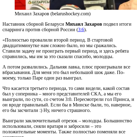
Михаил Захаров (belarushockey.com)
Наставник сборной Беларуси
Михаил Захаров
подвел итоги
спарринга против сборной России (
3:6
).
«Полностью провалили второй период. В стартовой
двадцатиминутке нам сложно было, но мы сражались.
Ставили задачу не проиграть первый период, и здесь ребята
справились, мы им за это сказали спасибо, молодцы.
А потом развалились. Дальняя лавка, плюс проигрывали все
вбрасывания. Для меня это был небольшой шок даже. По-
моему, только Паре один раз выиграл.
Что касается третьего периода, то сами видели, какой состав
был у соперника – много представителей СКА, а мы его
выиграли, по сути, со счетом 3:0. Пересмотрели гол Принса, и
он вроде правильный. Если бы в Минске были, то, наверное,
его бы засчитали :) Ну, ничего страшного.
Выиграли заключительный отрезок – молодцы. Большинство
использовали, сняли вратаря и забросили – это
положительные моменты. Также полностью поменяли все