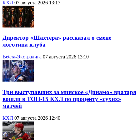
КХЛ
07 августа 2026 13:17
Директор «Шахтера» рассказал о смене
логотипа клуба
Betera-Экстралига
07 августа 2026 13:10
Три выступавших за минское «Динамо» вратаря
вошли в ТОП-15 КХЛ по проценту «сухих»
матчей
КХЛ
07 августа 2026 12:40