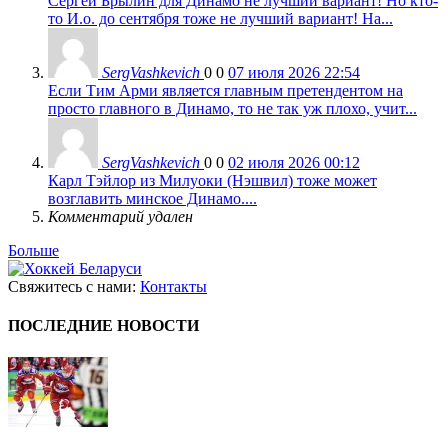
Сергей Брылин для Динамо не лучший вариант! Но кто-
то И.о. до сентября тоже не лучший вариант! На...
SergVashkevich
0
0
07 июля 2026 22:54
Если Тим Арми является главным претендентом на
просто главного в Динамо, то не так уж плохо, учит...
SergVashkevich
0
0
02 июля 2026 00:12
Карл Тэйлор из Милуоки (Нэшвил) тоже может
возглавить минское Динамо....
Комментарий удален
Больше
Свяжитесь с нами:
Контакты
ПОСЛЕДНИЕ НОВОСТИ