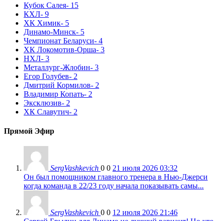
Кубок Салея
- 15
КХЛ
- 9
ХК Химик
- 5
Динамо-Минск
- 5
Чемпионат Беларуси
- 4
ХК Локомотив-Орша
- 3
НХЛ
- 3
Металлург-Жлобин
- 3
Егор Голубев
- 2
Дмитрий Кормилов
- 2
Владимир Копать
- 2
Эксклюзив
- 2
ХК Славутич
- 2
Прямой Эфир
SergVashkevich
0
0
21 июля 2026 03:32
Он был помощником главного тренера в Нью-Джерси
когда команда в 22/23 году начала показывать самы...
SergVashkevich
0
0
12 июля 2026 21:46