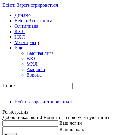
Войти
Зарегиcтрироваться
Динамо
Betera-Экстралига
Олимпиада
КХЛ
НХЛ
Матч-центр
Еще
Высшая лига
ВХЛ
МХЛ
Америка
Европа
Поиск
Войти / Зарегистрироваться
Регистрация
Добро пожаловать! Войдите в свою учётную запись
Ваш логин
Ваш пароль