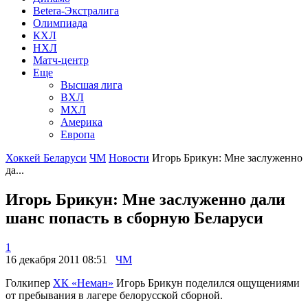
Betera-Экстралига
Олимпиада
КХЛ
НХЛ
Матч-центр
Еще
Высшая лига
ВХЛ
МХЛ
Америка
Европа
Хоккей Беларуси
ЧМ
Новости
Игорь Брикун: Мне заслуженно
да...
Игорь Брикун: Мне заслуженно дали
шанс попасть в сборную Беларуси
1
16 декабря 2011 08:51
ЧМ
Голкипер
ХК «Неман»
Игорь Брикун поделился ощущениями
от пребывания в лагере белорусской сборной.