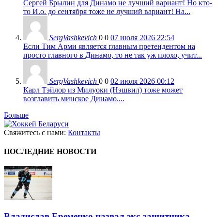
Сергей Брылин для Динамо не лучший вариант! Но кто-
то И.о. до сентября тоже не лучший вариант! На...
SergVashkevich
0
0
07 июля 2026 22:54
Если Тим Арми является главным претендентом на
просто главного в Динамо, то не так уж плохо, учит...
SergVashkevich
0
0
02 июля 2026 00:12
Карл Тэйлор из Милуоки (Нэшвил) тоже может
возглавить минское Динамо....
Больше
Свяжитесь с нами:
Контакты
ПОСЛЕДНИЕ НОВОСТИ
Владислав Еременко назвал экс-защитника