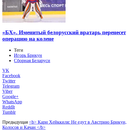
«БХ». Именитый белорусский вратарь перенесет
операцию на колене
Теги
Игорь Брикун
Сборная Беларуси
VK
Facebook
Twitter
Telegram
Viber
Google+
WhatsApp
ReddIt
Tumblr
Предыдущая
<b> Кари Хейккиля: Не едут в Австрию Брикун,
Колосов и Качан </b>