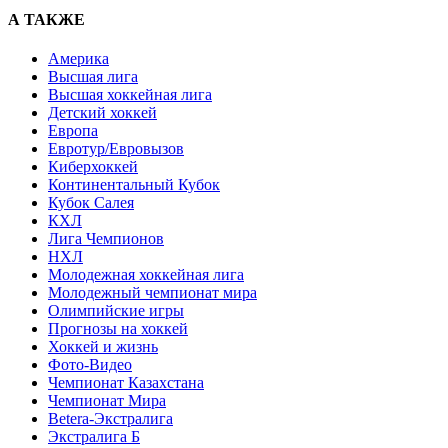
А ТАКЖЕ
Америка
Высшая лига
Высшая хоккейная лига
Детский хоккей
Европа
Евротур/Евровызов
Киберхоккей
Континентальный Кубок
Кубок Салея
КХЛ
Лига Чемпионов
НХЛ
Молодежная хоккейная лига
Молодежный чемпионат мира
Олимпийские игры
Прогнозы на хоккей
Хоккей и жизнь
Фото-Видео
Чемпионат Казахстана
Чемпионат Мира
Betera-Экстралига
Экстралига Б