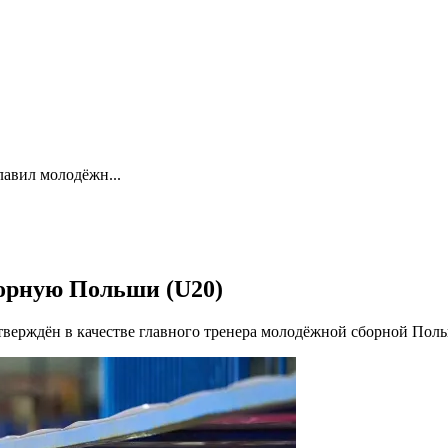
лавил молодёжн...
борную Польши (U20)
тверждён в качестве главного тренера молодёжной сборной Польш