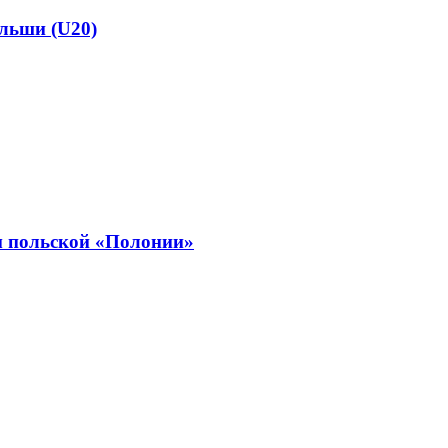
льши (U20)
м польской «Полонии»