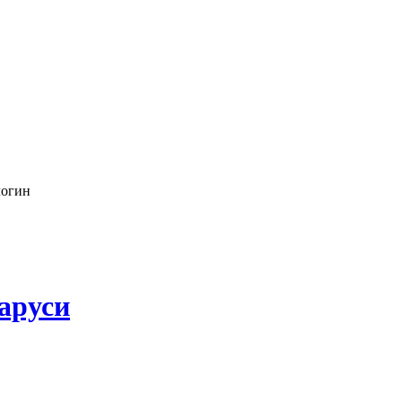
логин
аруси