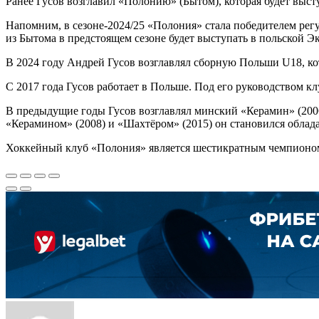
Ранее Гусов возглавил «Полонию» (Бытом), которая будет выст
Напомним, в сезоне-2024/25 «Полония» стала победителем регу
из Бытома в предстоящем сезоне будет выступать в польской Экс
В 2024 году Андрей Гусов возглавлял сборную Польши U18, кот
С 2017 года Гусов работает в Польше. Под его руководством 
В предыдущие годы Гусов возглавлял минский «Керамин» (2006
«Керамином» (2008) и «Шахтёром» (2015) он становился облад
Хоккейный клуб «Полония» является шестикратным чемпионом П