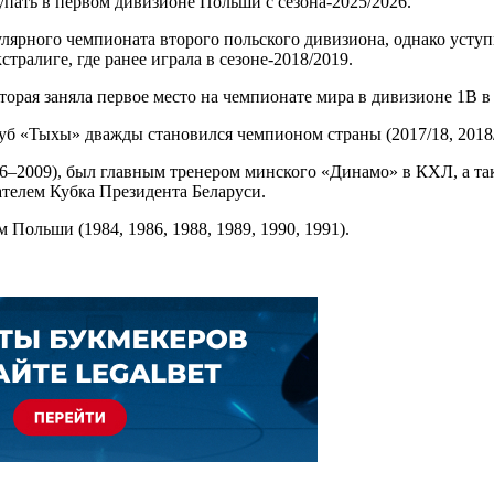
упать в первом дивизионе Польши с сезона-2025/2026.
лярного чемпионата второго польского дивизиона, однако уступи
тралиге, где ранее играла в сезоне-2018/2019.
орая заняла первое место на чемпионате мира в дивизионе 1B в
клуб «Тыхы» дважды становился чемпионом страны (2017/18, 201
–2009), был главным тренером минского «Динамо» в КХЛ, а так
ателем Кубка Президента Беларуси.
ольши (1984, 1986, 1988, 1989, 1990, 1991).