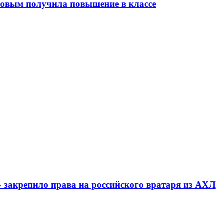
совым получила повышение в классе
» закрепило права на российского вратаря из АХЛ