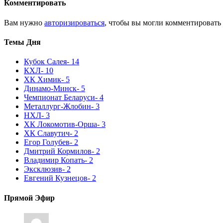
Комментировать
Вам нужно
авторизироваться
, чтобы вы могли комментировать
Темы Дня
Кубок Салея
- 14
КХЛ
- 10
ХК Химик
- 5
Динамо-Минск
- 5
Чемпионат Беларуси
- 4
Металлург-Жлобин
- 3
НХЛ
- 3
ХК Локомотив-Орша
- 3
ХК Славутич
- 2
Егор Голубев
- 2
Дмитрий Кормилов
- 2
Владимир Копать
- 2
Эксклюзив
- 2
Евгений Кузнецов
- 2
Прямой Эфир