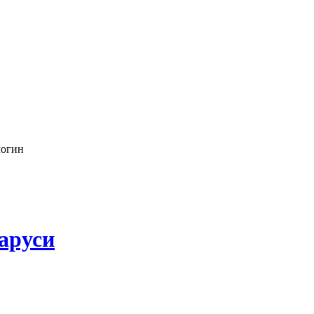
логин
аруси