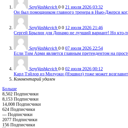
SergVashkevich
0
0
21 июля 2026 03:32
Он был помощником главного тренера в Нью-Джерси когда
SergVashkevich
0
0
12 июля 2026 21:46
Сергей Брылин для Динамо не лучший вариант! Но кто-то 
SergVashkevich
0
0
07 июля 2026 22:54
Если Тим Арми является главным претендентом на просто 
SergVashkevich
0
0
02 июля 2026 00:12
Карл Тэйлор из Милуоки (Нэшвил) тоже может возглавить
Комментарий удален
Больше
8,502
Подписчики
8,153
Подписчики
14,008
Подписчики
624
Подписчики
---
Подписчики
2077
Подписчики
156
Подписчики