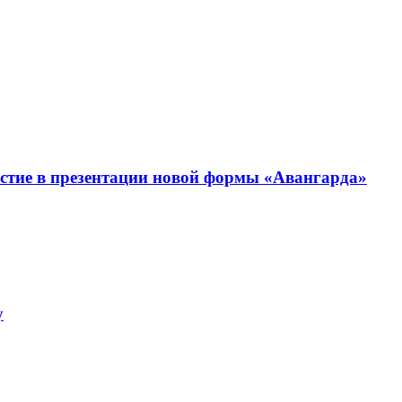
тие в презентации новой формы «Авангарда»
у