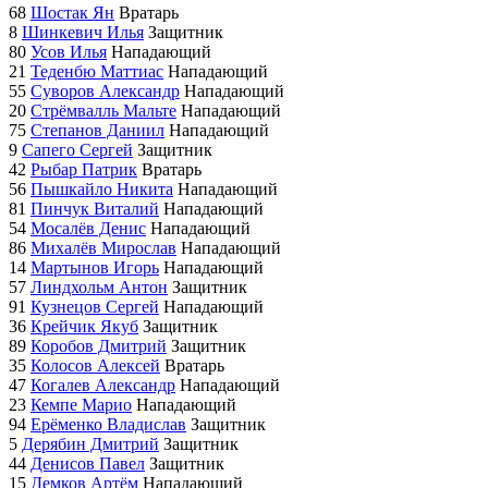
68
Шостак Ян
Вратарь
8
Шинкевич Илья
Защитник
80
Усов Илья
Нападающий
21
Теденбю Маттиас
Нападающий
55
Суворов Александр
Нападающий
20
Стрёмвалль Мальте
Нападающий
75
Степанов Даниил
Нападающий
9
Сапего Сергей
Защитник
42
Рыбар Патрик
Вратарь
56
Пышкайло Никита
Нападающий
81
Пинчук Виталий
Нападающий
54
Мосалёв Денис
Нападающий
86
Михалёв Мирослав
Нападающий
14
Мартынов Игорь
Нападающий
57
Линдхольм Антон
Защитник
91
Кузнецов Сергей
Нападающий
36
Крейчик Якуб
Защитник
89
Коробов Дмитрий
Защитник
35
Колосов Алексей
Вратарь
47
Когалев Александр
Нападающий
23
Кемпе Марио
Нападающий
94
Ерёменко Владислав
Защитник
5
Дерябин Дмитрий
Защитник
44
Денисов Павел
Защитник
15
Демков Артём
Нападающий