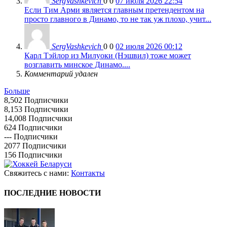
SergVashkevich
0
0
07 июля 2026 22:54
Если Тим Арми является главным претендентом на
просто главного в Динамо, то не так уж плохо, учит...
SergVashkevich
0
0
02 июля 2026 00:12
Карл Тэйлор из Милуоки (Нэшвил) тоже может
возглавить минское Динамо....
Комментарий удален
Больше
8,502
Подписчики
8,153
Подписчики
14,008
Подписчики
624
Подписчики
---
Подписчики
2077
Подписчики
156
Подписчики
Свяжитесь с нами:
Контакты
ПОСЛЕДНИЕ НОВОСТИ