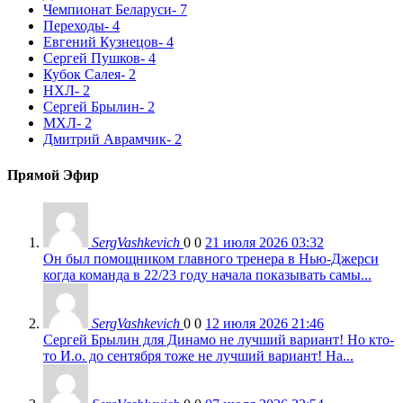
Чемпионат Беларуси
- 7
Переходы
- 4
Евгений Кузнецов
- 4
Сергей Пушков
- 4
Кубок Салея
- 2
НХЛ
- 2
Сергей Брылин
- 2
МХЛ
- 2
Дмитрий Аврамчик
- 2
Прямой Эфир
SergVashkevich
0
0
21 июля 2026 03:32
Он был помощником главного тренера в Нью-Джерси
когда команда в 22/23 году начала показывать самы...
SergVashkevich
0
0
12 июля 2026 21:46
Сергей Брылин для Динамо не лучший вариант! Но кто-
то И.о. до сентября тоже не лучший вариант! На...