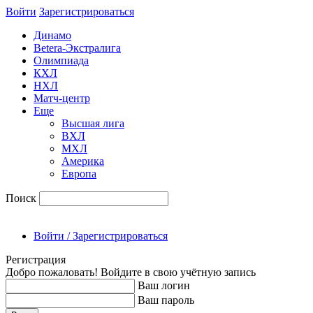
Войти
Зарегиcтрироваться
Динамо
Betera-Экстралига
Олимпиада
КХЛ
НХЛ
Матч-центр
Еще
Высшая лига
ВХЛ
МХЛ
Америка
Европа
Поиск
Войти / Зарегистрироваться
Регистрация
Добро пожаловать! Войдите в свою учётную запись
Ваш логин
Ваш пароль