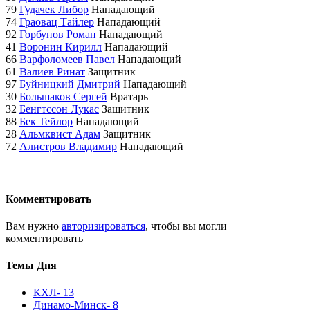
79
Гудачек Либор
Нападающий
74
Граовац Тайлер
Нападающий
92
Горбунов Роман
Нападающий
41
Воронин Кирилл
Нападающий
66
Варфоломеев Павел
Нападающий
61
Валиев Ринат
Защитник
97
Буйницкий Дмитрий
Нападающий
30
Большаков Сергей
Вратарь
32
Бенгтссон Лукас
Защитник
88
Бек Тейлор
Нападающий
28
Альмквист Адам
Защитник
72
Алистров Владимир
Нападающий
Комментировать
Вам нужно
авторизироваться
, чтобы вы могли
комментировать
Темы Дня
КХЛ
- 13
Динамо-Минск
- 8