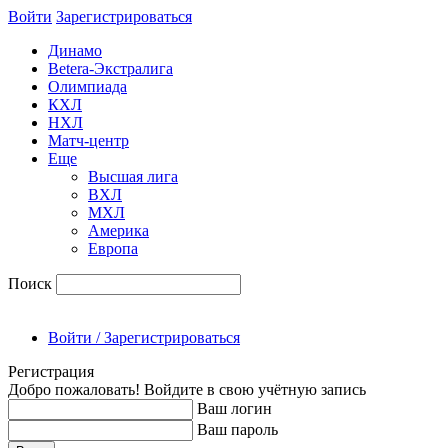
Войти
Зарегиcтрироваться
Динамо
Betera-Экстралига
Олимпиада
КХЛ
НХЛ
Матч-центр
Еще
Высшая лига
ВХЛ
МХЛ
Америка
Европа
Поиск
Войти / Зарегистрироваться
Регистрация
Добро пожаловать! Войдите в свою учётную запись
Ваш логин
Ваш пароль