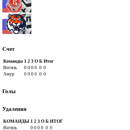
Счет
Команды
1
2
3
О
Б
Итог
Витязь
0
0
0
0
0
0
Амур
0
0
0
0
0
0
Голы
Удаления
КОМАНДЫ
1
2
3
О
Б
ИТОГ
Витязь
0
0
0
0
0
0