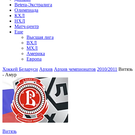
Betera-Экстралига
Олимпиада
КХЛ
НХЛ
Матч-центр
Еще
Высшая лига
ВХЛ
МХЛ
Америка
Европа
Хоккей Беларуси
Архив
Архив чемпионатов
2010/2011
Витязь
- Амур
Витязь