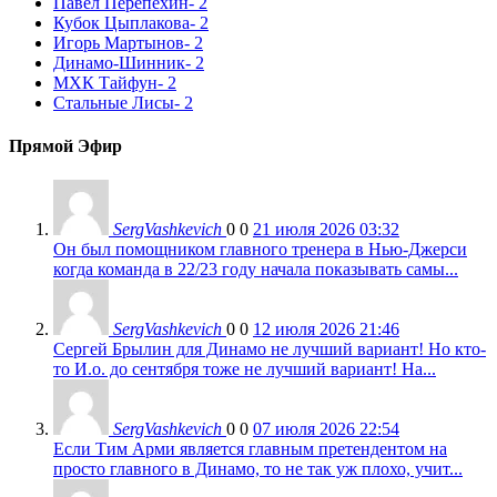
Павел Перепехин
- 2
Кубок Цыплакова
- 2
Игорь Мартынов
- 2
Динамо-Шинник
- 2
МХК Тайфун
- 2
Стальные Лисы
- 2
Прямой Эфир
SergVashkevich
0
0
21 июля 2026 03:32
Он был помощником главного тренера в Нью-Джерси
когда команда в 22/23 году начала показывать самы...
SergVashkevich
0
0
12 июля 2026 21:46
Сергей Брылин для Динамо не лучший вариант! Но кто-
то И.о. до сентября тоже не лучший вариант! На...
SergVashkevich
0
0
07 июля 2026 22:54
Если Тим Арми является главным претендентом на
просто главного в Динамо, то не так уж плохо, учит...