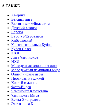
А ТАКЖЕ
Америка
Высшая лига
Высшая хоккейная лига
Детский хоккей
Европа
Евротур/Евровызов
Киберхоккей
Континентальный Кубок
Кубок Салея
КХЛ
Лига Чемпионов
НХЛ
Молодежная хоккейная лига
Молодежный чемпионат мира
Олимпийские игры
Прогнозы на хоккей
Хоккей и жизнь
Фото-Видео
Чемпионат Казахстана
Чемпионат Мира
Betera-Экстралига
Экстралига Б