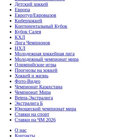
Детский хоккей
Европа
Евротур/Евровызов
Киберхоккей
Континентальный Кубок
Кубок Салея
КХЛ
Лига Чемпионов
НХЛ
Молодежная хоккейная лига
Молодежный чемпионат мира
Олимпийские игры
Прогнозы на хоккей
Хоккей и жизнь
Фото-Видео
Чемпионат Казахстана
Чемпионат Мира
Betera-Экстралига
Экстралига Б
Юношеский чемпионат мира
Ставки на спорт
Ставки на ЧМ 2026
О нас
Контакты