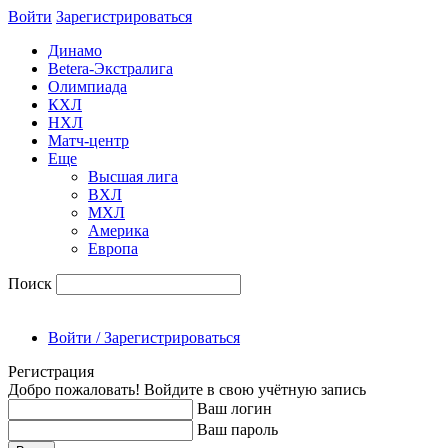
Войти
Зарегиcтрироваться
Динамо
Betera-Экстралига
Олимпиада
КХЛ
НХЛ
Матч-центр
Еще
Высшая лига
ВХЛ
МХЛ
Америка
Европа
Поиск
Войти / Зарегистрироваться
Регистрация
Добро пожаловать! Войдите в свою учётную запись
Ваш логин
Ваш пароль