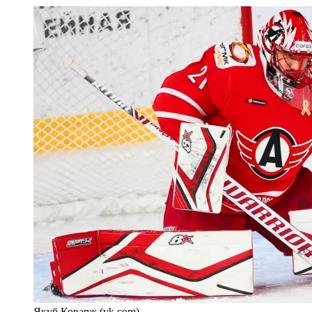
Якуб Коварж (vk.com)