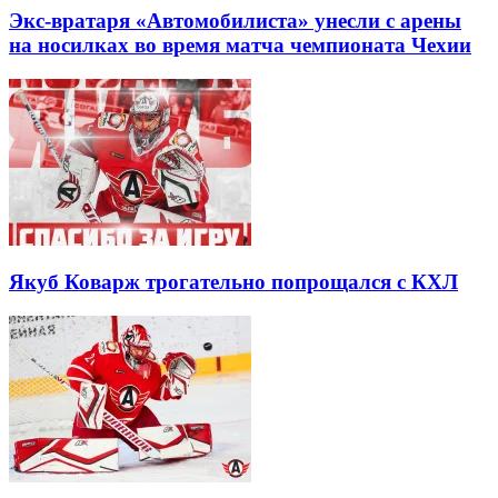
Экс-вратаря «Автомобилиста» унесли с арены
на носилках во время матча чемпионата Чехии
Якуб Коварж трогательно попрощался с КХЛ