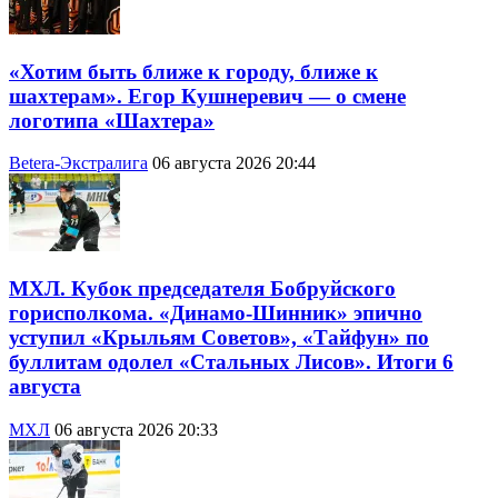
«Хотим быть ближе к городу, ближе к
шахтерам». Егор Кушнеревич — о смене
логотипа «Шахтера»
Betera-Экстралига
06 августа 2026 20:44
МХЛ. Кубок председателя Бобруйского
горисполкома. «Динамо-Шинник» эпично
уступил «Крыльям Советов», «Тайфун» по
буллитам одолел «Стальных Лисов». Итоги 6
августа
МХЛ
06 августа 2026 20:33