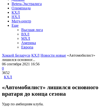
Betera-Экстралига
Олимпиада
КХЛ
НХЛ
Матч-центр
Еще
Высшая лига
ВХЛ
МХЛ
Америка
Европа
Хоккей Беларуси
КХЛ
Новости новые
«Автомобилист»
лишился основног...
06 сентября 2021 16:56
0
3652
КХЛ
«Автомобилист» лишился основного
вратаря до конца сезона
Удар по амбициям клуба.