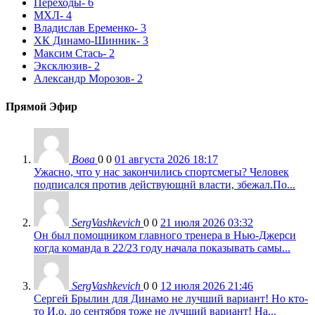
Переходы
- 6
МХЛ
- 4
Владислав Еременко
- 3
ХК Динамо-Шинник
- 3
Максим Стась
- 2
Эксклюзив
- 2
Александр Морозов
- 2
Прямой Эфир
Вова
0
0
01 августа 2026 18:17
Ужасно, что у нас закончились спортсмегы? Человек
подписался против действующнй власти, збежал.По...
SergVashkevich
0
0
21 июля 2026 03:32
Он был помощником главного тренера в Нью-Джерси
когда команда в 22/23 году начала показывать самы...
SergVashkevich
0
0
12 июля 2026 21:46
Сергей Брылин для Динамо не лучший вариант! Но кто-
то И.о. до сентября тоже не лучший вариант! На...