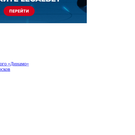
кого «Динамо»
осков