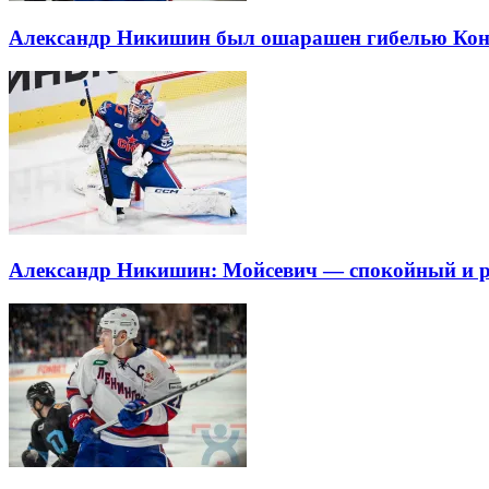
Александр Никишин был ошарашен гибелью Кон
Александр Никишин: Мойсевич — спокойный и ра