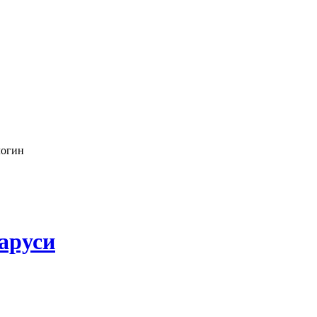
логин
аруси