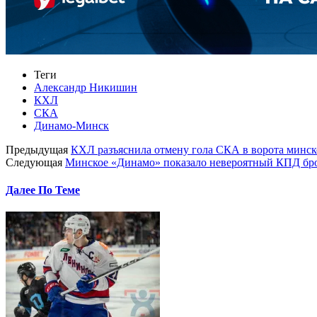
Теги
Александр Никишин
КХЛ
СКА
Динамо-Минск
Предыдущая
КХЛ разъяснила отмену гола СКА в ворота минс
Следующая
Минское «Динамо» показало невероятный КПД бр
Далее По Теме