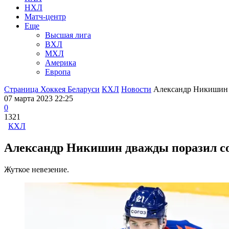
НХЛ
Матч-центр
Еще
Высшая лига
ВХЛ
МХЛ
Америка
Европа
Страница Хоккея Беларуси
КХЛ
Новости
Александр Никишин 
07 марта 2023 22:25
0
1321
КХЛ
Александр Никишин дважды поразил со
Жуткое невезение.